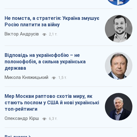
Не помста, а стратегія: Україна змушує
Росію платити за війну
Віктор Андрусів
2,1 т.
Відповідь на українофобію – не
полонофобія, а сильна українська
держава
Микола Княжицький
1,5 т.
Мер Москви раптово схотів миру, як
стають послом у США й нові українські
топ-рейтинги
Олександр Кірш
6,3 т.