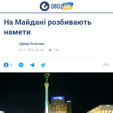
На Майдані розбивають
намети
(Архів) Політика
22.11.2010 20:14
732
0
РУС