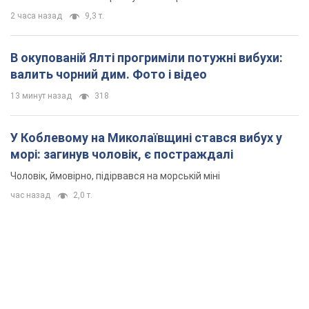
2 часа назад
9,3 т.
В окупованій Ялті прогриміли потужні вибухи:
валить чорний дим. Фото і відео
13 минут назад
318
У Коблевому на Миколаївщині стався вибух у
морі: загинув чоловік, є постраждалі
Чоловік, ймовірно, підірвався на морській міні
час назад
2,0 т.