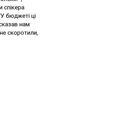
и спікера
"У бюджеті ці
 сказав нам
 не скоротили,