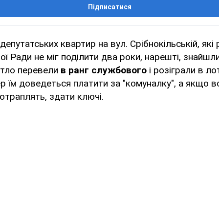
Підписатися
 депутатських квартир на вул. Срібнокільській, які
ої Ради не міг поділити два роки, нарешті, знайш
итло перевели
в ранг службового
і розіграли в л
р їм доведеться платити за "комуналку", а якщо в
отраплять, здати ключі.