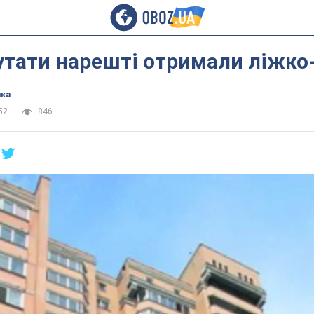
утати нарешті отримали ліжко
ика
52
846