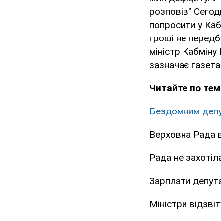
розповів" Сегод
попросити у Кабм
гроші не передб
міністр Кабміну
зазначає газет
Читайте по темі
Бездомним депут
Верховна Рада в
Рада не захотіл
Зарплати депута
Міністри відзві