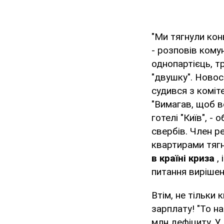
"Ми тягнули кон
- розповів кому
однопартієць, т
"двушку". Новос
судився з коміт
"Вимагав, щоб во
готелі "Київ", -
свербів. Член р
квартирами тягн
в країні криза
, 
питання вирішен
Втім, не тільки
зарплату! "То н
млн дефіциту. У