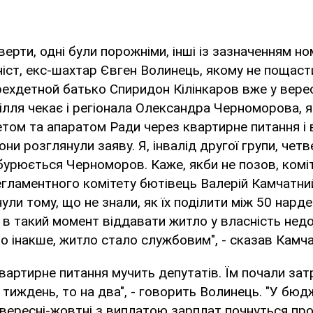
верти, одні були порожніми, інші із зазначенням но
ніст, екс-шахтар Євген Волинець, якому не пощаст
рехдетной батько Спиридон Кілінкаров вже у вере
ілля чекає і регіонала Олександра Черноморова, я
етом та апаратом Ради через квартирне питання і 
ни розглянули заяву. Я, інвалід другої групи, четв
 обурюється Черноморов. Каже, якби не позов, коміт
егламентного комітету бютівець Валерій Камчатни
ули тому, що не знали, як їх поділити між 50 нард
і в такий момент віддавати житло у власність нед
о інакше, житло стало службовим", - сказав Камча
 квартирне питання мучить депутатів. Їм почали за
а тиждень, то на два", - говорить Волинець. "У бюд
 вересні-жовтні з виплатою зарплат почнуться проб