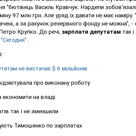
ня "бютівець Василь Кравчук. Нардепи зобов'язал
іну 97 млн грн. Але уряд їх давати не має наміру. 
ачені, а за рахунок резервного фонду не можна", -
 Петро Крупко. До речі,
зарплати депутатам
так і
а
"Сегодня"
.
:
атам не вистачає $ 6 мільйонів
ідзвітувала про виконану роботу
а економити на владі
тів так і не зменшили
тують Тимошенко по зарплатах