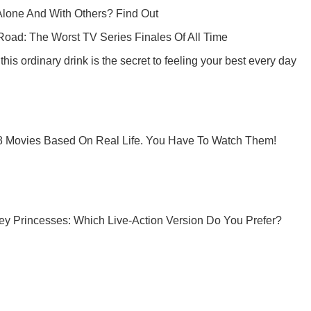
Підпишись на Telegram-канал і подивись, що відбудеться далі