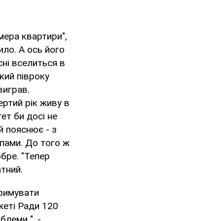
мера квартири",
ило. А ось його
сні вселиться в
кий півроку
виграв.
ертий рік живу в
ет би досі не
й пояснює - з
епами. До того ж
обре. "Тепер
тний.
тримувати
жеті Ради 120
леми ", -