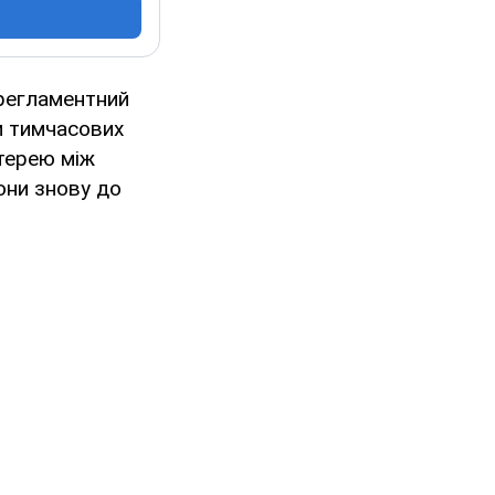
 регламентний
ли тимчасових
отерею між
они знову до