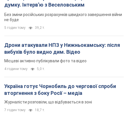
думку. Інтерв’ю з Веселовським
Без зміни російських розрахунків швидкого завершення війни
не буде
5 годин тому
39,2 т.
Дрони атакували НПЗ у Нижньокамську: після
вибухів було видно дим. Відео
Місцеві активно публікували фото та відео
4 години тому
5,0 т.
Україна готує Чорнобиль до чергової спроби
вторгнення з боку Росії – медіа
Журналісти розповіли, що відбувається в зоні
7 годин тому
18,7 т.