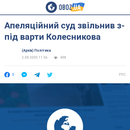
Апеляційний суд звільнив з-
під варти Колесникова
(Архів) Політика
2.08.2005 11:56
498
0
РУС