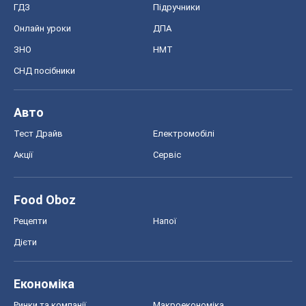
ГДЗ
Підручники
Онлайн уроки
ДПА
ЗНО
НМТ
СНД посібники
Авто
Тест Драйв
Електромобілі
Акції
Сервіс
Food Oboz
Рецепти
Напої
Дієти
Економіка
Ринки та компанії
Макроекономіка