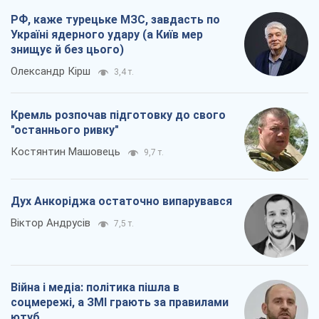
РФ, каже турецьке МЗС, завдасть по
Україні ядерного удару (а Київ мер
знищує й без цього)
Олександр Кірш
3,4 т.
Кремль розпочав підготовку до свого
"останнього ривку"
Костянтин Машовець
9,7 т.
Дух Анкоріджа остаточно випарувався
Віктор Андрусів
7,5 т.
Війна і медіа: політика пішла в
соцмережі, а ЗМІ грають за правилами
ютуб