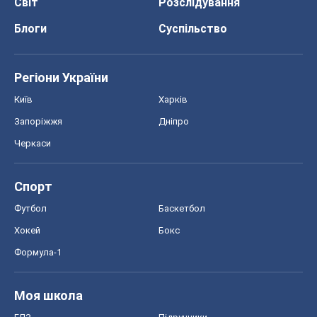
Світ
Розслідування
Блоги
Суспільство
Регіони України
Київ
Харків
Запоріжжя
Дніпро
Черкаси
Спорт
Футбол
Баскетбол
Хокей
Бокс
Формула-1
Моя школа