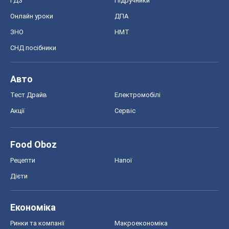
ГДЗ
Підручники
Онлайн уроки
ДПА
ЗНО
НМТ
СНД посібники
Авто
Тест Драйв
Електромобілі
Акції
Сервіс
Food Oboz
Рецепти
Напої
Дієти
Економіка
Ринки та компанії
Макроекономіка