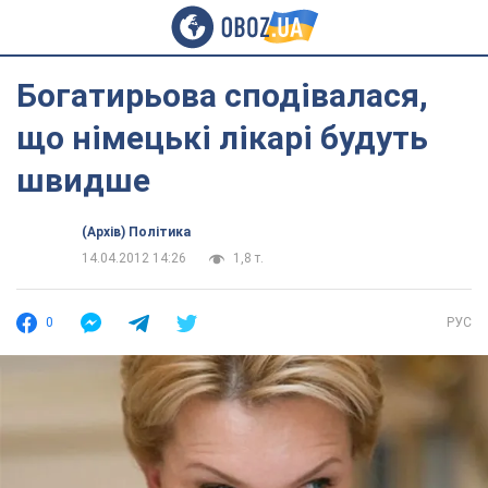
Богатирьова сподівалася,
що німецькі лікарі будуть
швидше
(Архів) Політика
14.04.2012 14:26
1,8 т.
0
РУС