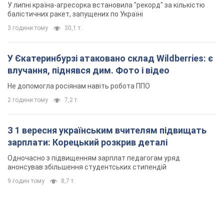
У липні країна-агресорка встановила "рекорд" за кількістю
балістичних ракет, запущених по Україні
3 години тому
30,1 т.
У Єкатеринбурзі атаковано склад Wildberries: є
влучання, піднявся дим. Фото і відео
Не допомогла росіянам навіть робота ППО
2 години тому
7,2 т.
З 1 вересня українським вчителям підвищать
зарплати: Корецький розкрив деталі
Одночасно з підвищенням зарплат педагогам уряд
анонсував збільшення студентських стипендій
9 годин тому
8,7 т.