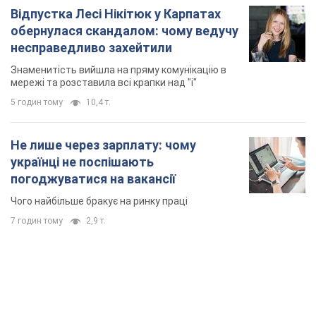
Відпустка Лесі Нікітюк у Карпатах
обернулася скандалом: чому ведучу
несправедливо захейтили
Знаменитість вийшла на пряму комунікацію в
мережі та розставила всі крапки над "і"
5 годин тому
10,4 т.
Не лише через зарплату: чому
українці не поспішають
погоджуватися на вакансії
Чого найбільше бракує на ринку праці
7 годин тому
2,9 т.