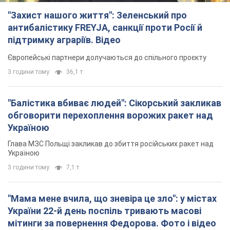
"Захист нашого життя": Зеленський про
антибалістику FREYJA, санкції проти Росії й
підтримку аграріїв. Відео
Європейські партнери долучаються до спільного проєкту
3 години тому
36,1 т.
"Балістика вбиває людей": Сікорський закликав
обговорити перехоплення ворожих ракет над
Україною
Глава МЗС Польщі закликав до збиття російських ракет над
Україною
3 години тому
7,1 т.
"Мама мене вчила, що зневіра це зло": у містах
України 22-й день поспіль тривають масові
мітинги за повернення Федорова. Фото і відео