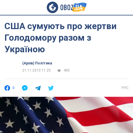
США сумують про жертви
Голодомору разом з
Україною
(Архів) Політика
21.11.2010 11:25
480
0
РУС