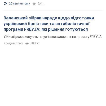
26 хвилин тому
6,4 т.
Зеленський зібрав нараду щодо підготовки
української балістики та антибалістичної
програми FREYJA: які рішення готуються
У Києві розраховують на успішне завершення проєкту FREYJA
2 години тому
30,1 т.