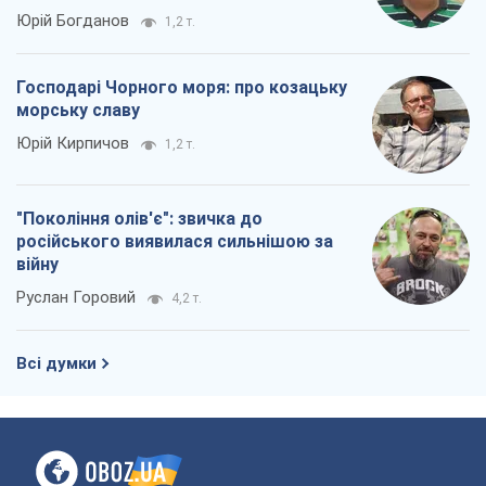
Юрій Богданов
1,2 т.
Господарі Чорного моря: про козацьку
морську славу
Юрій Кирпичов
1,2 т.
"Покоління олів'є": звичка до
російського виявилася сильнішою за
війну
Руслан Горовий
4,2 т.
Всі думки