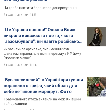
Чи треба платити борг через донарахування
7 годин тому
11,5 т.
"Це Україна напала!" Оксана Вояж
викрила київського поета, якого
"зазомбували": він навіть російської
не знав, а тепер хоче геноциду
Як зазначила артистка, письменник був
українців
фанатом України, але після переїзду в РФ йому
"промили мозок"
5 годин тому
8,1 т.
"Був знесилений": в Україні врятували
пораненого грифа, який обрав для
себе нетиповий маршрут. Фото
Травмованого птаха виявили на межі Київщині
та Черкащини