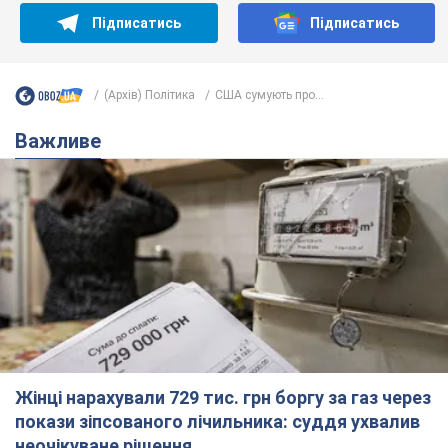
Підписатись
Підписатись
(Архів) Політика
США сумують про...
Важливе
Жінці нарахували 729 тис. грн боргу за газ через
покази зіпсованого лічильника: суддя ухвалив
неочікуване рішення