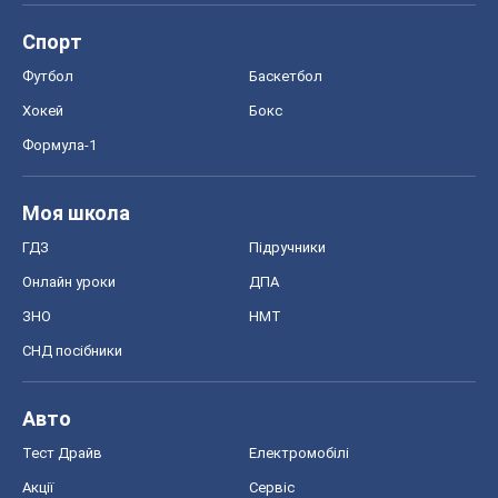
ЗНО
НМТ
СНД посібники
Авто
Тест Драйв
Електромобілі
Акції
Сервіс
Food Oboz
Рецепти
Напої
Дієти
Економіка
Ринки та компанії
Макроекономіка
MedOboz