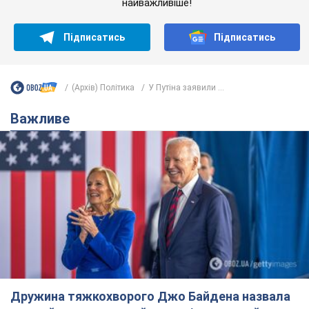
Дружина тяжкохворого Джо Байдена назвала
перший симптом, який сигналізував про його
"агресивний" рак
Спершу лікарі не надали цьому належної уваги
10 часов назад
13,6 т.
Її вбила Росія: померла 13-річна
дівчинка, поранена внаслідок
російської атаки на Сумщину. Фото
Того дня під час російського обстрілу загинули
її брат, вітчим та бабуся
10 часов назад
9,9 т.