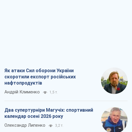
нафтопродуктів
Андрій Клименко
1,5 т.
Два супертурніри Магучіх: спортивний
календар осені 2026 року
Олександр Липенко
3,2 т.
Ракетний щит і меч України: ставка на
виробництво власних ракет
Кирило Татарінов
2,3 т.
Посмертна "презумпція винуватості":
хто дозволив ТЦК судити загиблих
захисників
Марина Ставнійчук
5,4 т.