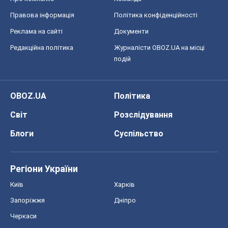
Регіони України
Київ
Харків
Запоріжжя
Дніпро
Черкаси
Спорт
Футбол
Баскетбол
Хокей
Бокс
Формула-1
Моя школа
ГДЗ
Підручники
Онлайн уроки
ДПА