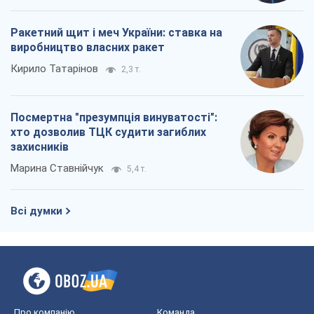
Всі думки
Про компанію
Команда
Правова інформація
Політика конфіденційності
Реклама на сайті
Документи
Редакційна політика
Журналісти OBOZ.UA на місці
подій
OBOZ.UA
Політика
Світ
Розслідування
Блоги
Суспільство