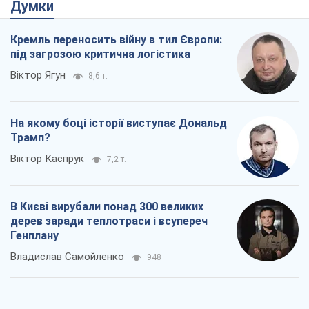
В Києві вирубали понад 300 великих
дерев заради теплотраси і всупереч
Генплану
Владислав Самойленко
948
Як атаки Сил оборони України
скоротили експорт російських