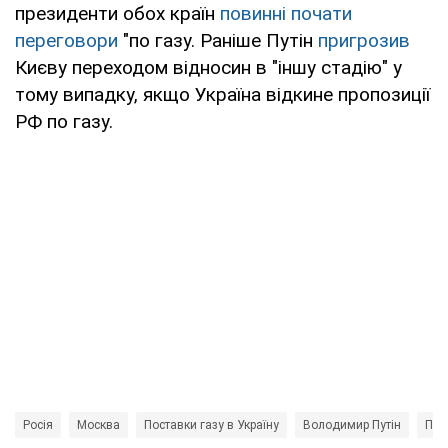
президенти обох країн
повинні почати
переговори
"по газу. Раніше Путін
пригрозив
Києву переходом відносин в "іншу стадію" у
тому випадку, якщо Україна відкине пропозиції
РФ по газу.
Росія
Москва
Поставки газу в Україну
Володимир Путін
Пет