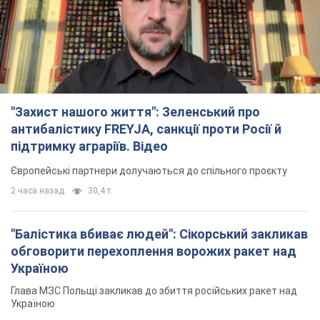
"Балістика вбиває людей": Сікорський закликав
обговорити перехоплення ворожих ракет над
Україною
Глава МЗС Польщі закликав до збиття російських ракет над
Україною
3 часа назад
6,2 т.
Податкова передасть Міноборони дані про
чоловіків 18-60 років: для чого це потрібно
Це потрібно для перевірки військового обліку
4 часа назад
23,3 т.