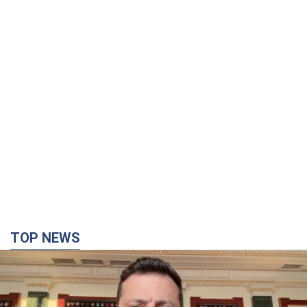
TOP NEWS
"Захист нашого життя": Зеленський про
антибалістику FREYJA, санкції проти Росії й
підтримку аграріїв. Відео
Європейські партнери долучаються до спільного проєкту
2 часа назад
30,4 т.