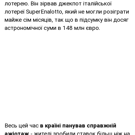
лотерею. Він зірвав джекпот італійської
лотереї SuperEnalotto, який не могли розіграти
майже сім місяців, так що в підсумку він досяг
астрономічної суми в 148 млн євро.
Весь цей час
в країні панував справжній
ажіотаж
- жителі зробили ставок більш ніж на