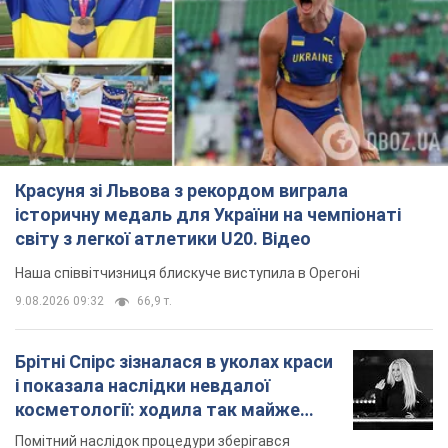
Красуня зі Львова з рекордом виграла
історичну медаль для України на чемпіонаті
світу з легкої атлетики U20. Відео
Наша співвітчизниця блискуче виступила в Орегоні
9.08.2026 09:32
66,9 т.
Брітні Спірс зізналася в уколах краси
і показала наслідки невдалої
косметології: ходила так майже
місяць
Помітний наслідок процедури зберігався