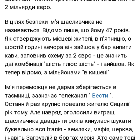
2 мільярди євро.
В цілях безпеки ім'я щасливчика не
називається. Відомо лише, що йому 47 років.
Як стверджують місцеві жителі, в п'ятницю, о
шостій годині вечора він зайшов у бар випити
кави, заповнив схему за 2 євро - це значить
дві комбінації "шість плюс шість" - і вийшов. Як
тепер відомо, з мільйонами "в кишені".
Ім'я переможця не дарма зберігається в
таємниці, зазначає телеканал "
Вести
".
Останній раз крупно повезло жителю Сицилії
рік тому. Але навряд оголосили виграш,
щасливчика двадцяти років кинулася шукати
буквально вся Італія - земляки, мафія, церква,
і навіть Загрузлій в боргах мерія. Хто саме тоді