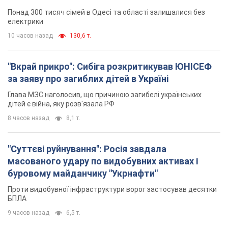
ворога. Відео
Понад 300 тисяч сімей в Одесі та області залишалися без
електрики
10 часов назад
130,6 т.
"Вкрай прикро": Сибіга розкритикував ЮНІСЕФ
за заяву про загиблих дітей в Україні
Глава МЗС наголосив, що причиною загибелі українських
дітей є війна, яку розв'язала РФ
8 часов назад
8,1 т.
"Суттєві руйнування": Росія завдала
масованого удару по видобувних активах і
буровому майданчику "Укрнафти"
Проти видобувної інфраструктури ворог застосував десятки
БПЛА
9 часов назад
6,5 т.