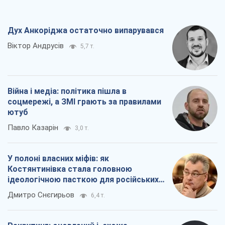
Дух Анкоріджа остаточно випарувався
Віктор Андрусів
5,7 т.
Війна і медіа: політика пішла в
соцмережі, а ЗМІ грають за правилами
ютуб
Павло Казарін
3,0 т.
У полоні власних міфів: як
Костянтинівка стала головною
ідеологічною пасткою для російських
окупантів
Дмитро Снєгирьов
6,4 т.