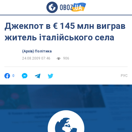
Джекпот в € 145 млн виграв
житель італійського села
(Архів) Політика
24.08.2009 07:46
906
0
РУС