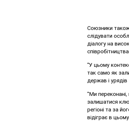
Союзники також
слідувати особ
діалогу на висо
співробітництва
"У цьому конте
так само як зал
держав і урядів
"Ми переконані,
залишатися клю
регіоні та за йо
відіграє в цьому