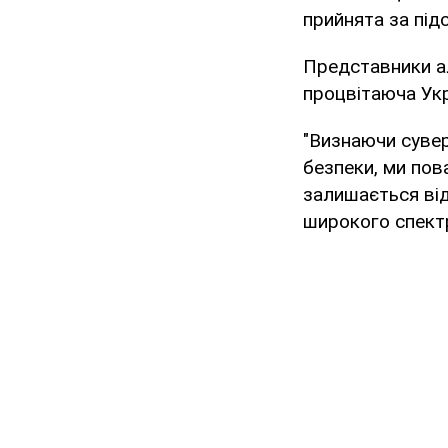
прийнята за під
Представники ал
процвітаюча Укр
"Визнаючи сувер
безпеки, ми пов
залишається від
широкого спектр