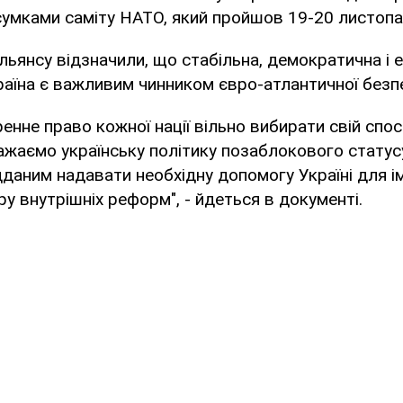
сумками саміту НАТО, який пройшов 19-20 листопад
ьянсу відзначили, що стабільна, демократична і 
аїна є важливим чинником євро-атлантичної безп
енне право кожної нації вільно вибирати свій спо
ажаємо українську політику позаблокового статус
даним надавати необхідну допомогу Україні для і
у внутрішніх реформ", - йдеться в документі.