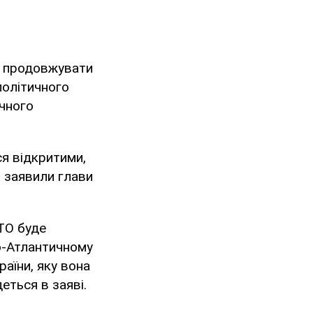
а продовжувати
політичного
ичного
я відкритими,
- заявили глави
АТО буде
о-Атлантичному
раїни, яку вона
деться в заяві.