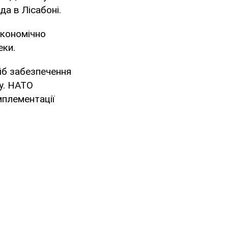
а в Лісабоні.
економічно
еки.
сіб забезпечення
у. НАТО
мплементації