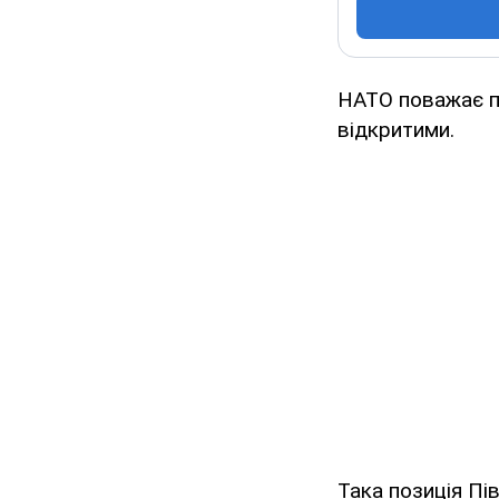
НАТО поважає по
відкритими.
Така позиція Пі