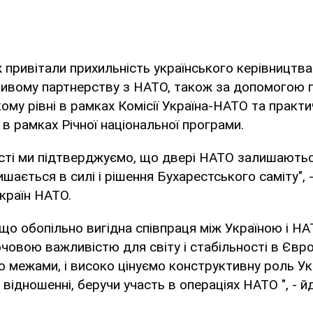
 привітали прихильність українського керівництв
ливому партнерству з НАТО, також за допомогою 
кому рівні в рамках Комісії Україна-НАТО та практ
 в рамках Річної національної програми.
ксті ми підтверджуємо, що двері НАТО залишаютьс
ишається в силі і рішення Бухарестського саміту", 
 країн НАТО.
 що обопільно вигідна співпраця між Україною і Н
човою важливістю для світу і стабільності в Євр
го межами, і високо цінуємо конструктивну роль Ук
 відношенні, беручи участь в операціях НАТО ", - й