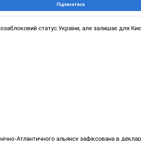
Підписатися
заблоковий статус України, але залишає для Киє
внічно-Атлантичного альянсу зафіксована в деклара