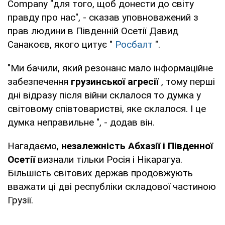
Company "для того, щоб донести до світу
правду про нас", - сказав уповноважений з
прав людини в Південній Осетії Давид
Санакоєв, якого цитує "
Росбалт
".
"Ми бачили, який резонанс мало інформаційне
забезпечення
грузинської агресії
, тому перші
дні відразу після війни склалося то думка у
світовому співтоваристві, яке склалося. І це
думка неправильне ", - додав він.
Нагадаємо,
незалежність Абхазії і Південної
Осетії
визнали тільки Росія і Нікарагуа.
Більшість світових держав продовжують
вважати ці дві республіки складової частиною
Грузії.