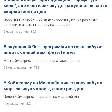
межі", але якість зв'язку деградувала: чи варто
скаржитись на ціни
Чому ціни на мобільний зв'язок зросли у кілька разів і як
поліпшити якість інтернету на телефоні
2 часа назад
10,9 т.
В окупованій Ялті прогриміли потужні вибухи:
валить чорний дим. Фото і відео
Місто, ймовірно, опинилося під атакою дронів
28 минут назад
783
У Коблевому на Миколаївщині стався вибух у
морі: загинув чоловік, є постраждалі
Чоловік, ймовірно, підірвався на морській міні
час назад
2,2 т.