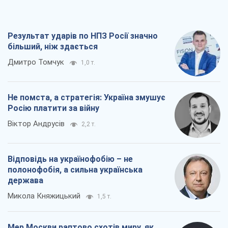
Результат ударів по НПЗ Росії значно
більший, ніж здається
Дмитро Томчук
1,0 т.
Не помста, а стратегія: Україна змушує
Росію платити за війну
Віктор Андрусів
2,2 т.
Відповідь на українофобію – не
полонофобія, а сильна українська
держава
Микола Княжицький
1,5 т.
Мер Москви раптово схотів миру, як