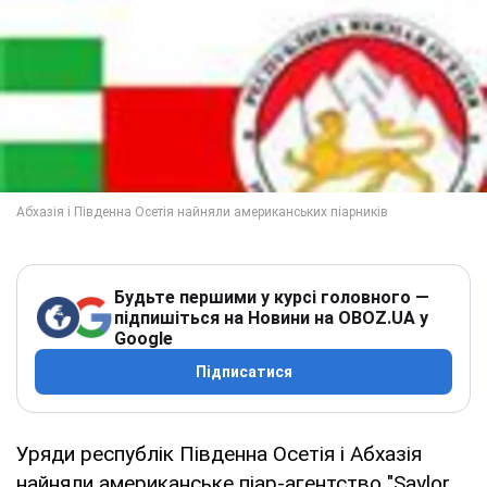
Будьте першими у курсі головного —
підпишіться на Новини на OBOZ.UA у
Google
Підписатися
Уряди республік Південна Осетія і Абхазія
найняли американське піар-агентство "Saylor