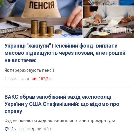
Українці "хакнули" Пенсійний фонд: виплати
масово підвищують через позови, але грошей
не вистачає
Як перераховують пенсії
5 часов назад
107,7 т.
ВАКС обрав запобіжний захід експосолці
України у США Стефанішиній: що відомо про
справу
Суд не повністю задовольнив клопотання прокуратури
2 часа назад
4,3 т.