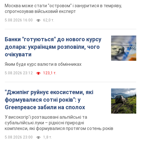
Москва може стати "островом" і зануритися в темряву,
спрогнозував військовий експерт
5.08.2026 16:00
62,0 т.
Банки "готуються" до нового курсу
долара: українцям розповіли, чого
очікувати
Яким буде курс валюти в обмінниках
5.08.2026 23:12
123,1 т.
"Джипінг руйнує екосистеми, які
формувалися сотні років": у
Greenpeace забили на сполох
У високогір'ї розташовані альпійські та
субальпійські луки – рідкісні природні
комплекси, які формувалися протягом сотень років
5.08.2026 23:00
1,8 т.