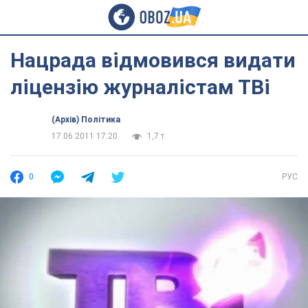
Нацрада відмовився видати
ліцензію журналістам ТВі
(Архів) Політика
17.06.2011 17:20
1,7 т.
0
РУС