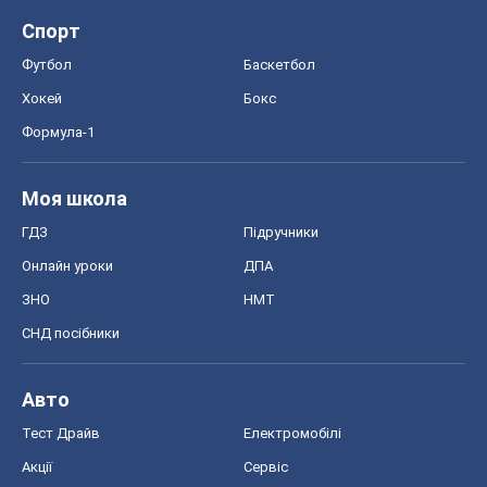
Спорт
Футбол
Баскетбол
Хокей
Бокс
Формула-1
Моя школа
ГДЗ
Підручники
Онлайн уроки
ДПА
ЗНО
НМТ
СНД посібники
Авто
Тест Драйв
Електромобілі
Акції
Сервіс