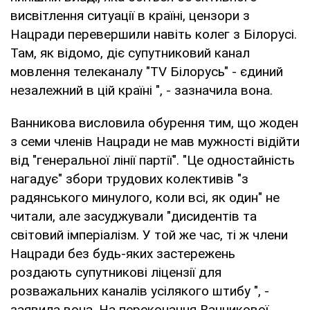
висвітлення ситуації в країні, цензори з
Нацради перевершили навіть колег з Білорусі.
Там, як відомо, діє супутниковий канал
мовлення телеканалу "TV Білорусь" - єдиний
незалежний в цій країні ", - зазначила вона.
Ванникова висловила обурення тим, що жоден
з семи членів Нацради не мав мужності відійти
від "генеральної лінії партії". "Це одностайність
нагадує" збори трудових колективів "з
радянського минулого, коли всі, як один" не
читали, але засуджували "дисидентів та
світовий імперіалізм. У той же час, ті ж члени
Нацради без будь-яких застережень
роздають супутникові ліцензії для
розважальних каналів усілякого штибу ", -
заявила вона. На переконання Ванникової,