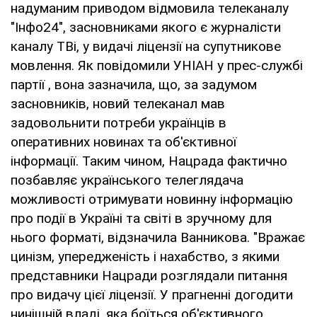
надуманим приводом відмовила телеканалу
"Інфо24", засновниками якого є журналісти
каналу ТВі, у видачі ліцензії на супутникове
мовлення. Як повідомили УНІАН у прес-службі
партії , вона зазначила, що, за задумом
засновників, новий телеканал мав
задовольнити потреби українців в
оперативних новинах та об'єктивної
інформації. Таким чином, Нацрада фактично
позбавляє українського телеглядача
можливості отримувати новинну інформацію
про події в Україні та світі в зручному для
нього форматі, відзначила Ванникова. "Вражає
цинізм, упередженість і нахабство, з якими
представники Нацради розглядали питання
про видачу цієї ліцензії. У прагненні догодити
нинішній владі, яка боїться об'єктивного