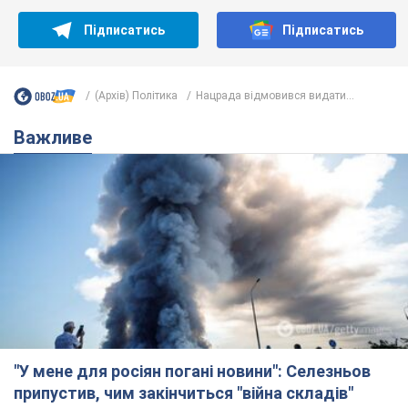
Підписатись
Підписатись
(Архів) Політика
Нацрада відмовився видати...
Важливе
"У мене для росіян погані новини": Селезньов
припустив, чим закінчиться "війна складів"