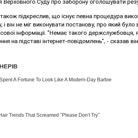
я Верховного Суду про заборону оголошувати резу
акож підкреслив, що існує певна процедура вико
, і він не міг виконувати постанову, про який було
сової інформації. "Немає такого держслужбовця, 
ня на підставі інтернет-повідомлень", - сказав він