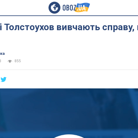
і Толстоухов вивчають справу,
ика
3
855