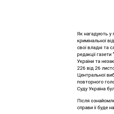
Як нагадують у
кримінальної ві
свої владні та 
редакції газети
України та неза
226 від 26 лист
Центральної виб
повторного голо
Суду Україна бу
Після ознайомле
справи її буде н