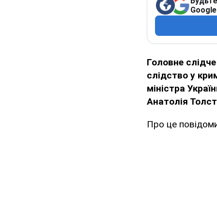
Будьте
Google
Головне слідче
слідство у кри
міністра Украї
Анатолія Толст
Про це повідоми