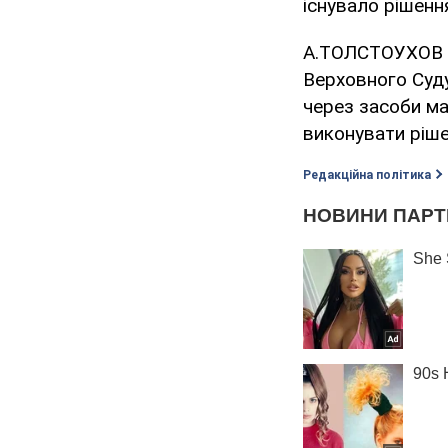
існувало рішенн
А.ТОЛСТОУХОВ т
Верховного Суду
через засоби ма
виконувати рішен
Редакційна політика