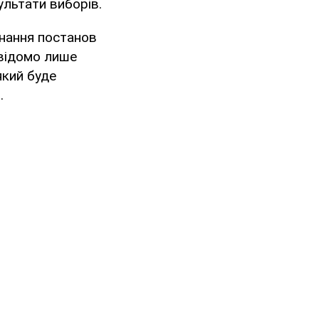
льтати виборів.
нання постанов
 відомо лише
який буде
.