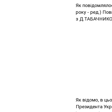
Як повідомлялос
року - ред.) По
з Д.ТАБАЧНИКОМ 
Як відомо, в ць
Президента Укр