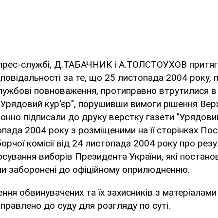
 прес-службі, Д.ТАБАЧНИК і А.ТОЛСТОУХОВ притяг
дповідальності за те, що 25 листопада 2004 року
службові повноваження, протиправно втрутилися в 
 "Урядовий кур'єр", порушивши вимоги рішення Ве
конно підписали до друку верстку газети "Урядовий
опада 2004 року з розміщеними на її сторінках По
орчої комісії від 24 листопада 2004 року про рез
сування виборів Президента України, які постан
ли заборонені до офіційному оприлюдненню.
ння обвинувачених та їх захисників з матеріалами
аправлено до суду для розгляду по суті.