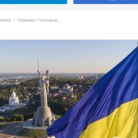
олітика
Табачник і Толстоухов...