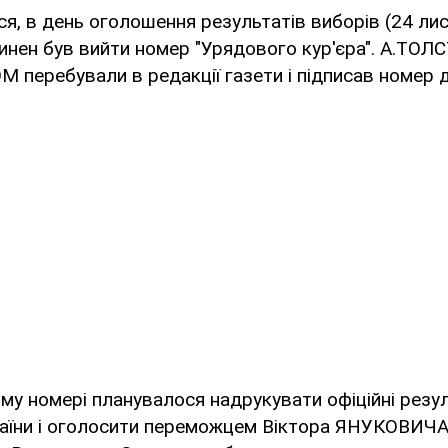
я, в день оголошення результатів виборів (24 ли
винен був вийти номер "Урядового кур'єра". А.ТО
перебували в редакції газети і підписав номер д
ому номері планувалося надрукувати офіційні резу
аїни і оголосити переможцем Віктора ЯНУКОВИЧА