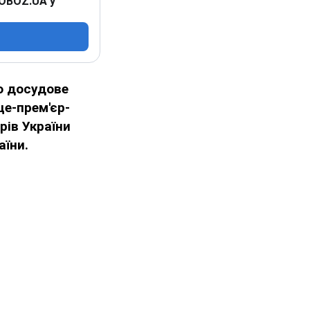
 OBOZ.UA у
о досудове
це-прем'єр-
рів України
аїни.