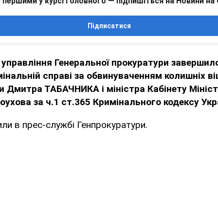
 першими у курсі головного — підпишіться на Новини на
Підписатися
 управління Генеральної прокуратури завершил
мінальній справі за обвинуваченням колишніх ві
ни Дмитра ТАБАЧНИКА і міністра Кабінету Мініст
оухова за ч.1 ст.365 Кримінального кодексу Укр
ли в прес-службі Генпрокуратури.