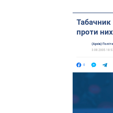
Табачник 
проти них
(Архів) Політ
3.08.2005 18:5
0