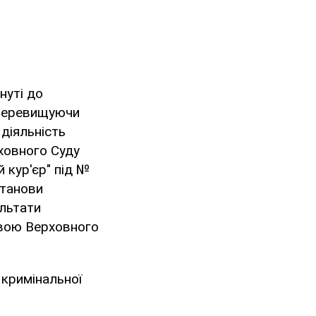
нуті до
, перевищуючи
діяльність
рховного Суду
 кур'єр" під №
станови
ультати
овою Верховного
 кримінальної