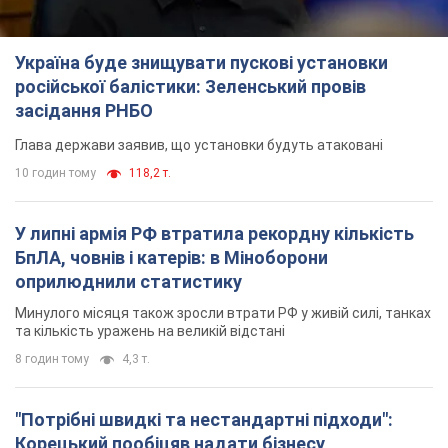
Україна буде знищувати пускові установки
російської балістики: Зеленський провів
засідання РНБО
Глава держави заявив, що установки будуть атаковані
10 годин тому
118,2 т.
У липні армія РФ втратила рекордну кількість
БпЛА, човнів і катерів: в Міноборони
оприлюднили статистику
Минулого місяця також зросли втрати РФ у живій силі, танках
та кількість уражень на великій відстані
8 годин тому
4,3 т.
"Потрібні швидкі та нестандартні підходи":
Корецький пообіцяв надати бізнесу