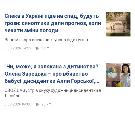
Спека в Україні піде на спад, будуть
грози: синоптики дали прогноз, коли
чекати зміни погоди
Зовсім скоро спека поступово відступить
5.08.2026 14:59
5,6 т.
"Чи, може, я залякана з дитинства?"
Олена Зарецька – про вбивство
бабусі-дисидентки Алли Горської,
критику Дмитра Стуса та втечу в
OBOZ.UA зустрів онуку художниці-дисидентки в
Португалію з 5 дітьми
Лісабоні
5.08.2026 04:00
25,7 т.