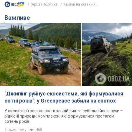
(Архів) Політика
Квитки на останній...
Важливе
"Джипінг руйнує екосистеми, які формувалися
сотні років": у Greenpeace забили на сполох
У високогір'ї розташовані альпійські та субальпійські луки –
рідкісні природні комплекси, які формувалися протягом
сотень років
5 годин тому
465