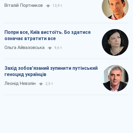
Віталій Портников
13,9 т.
Попри все, Київ вистоїть. Бо здатися
означає втратити все
Ольга Айвазовська
9,6 т.
Захід зобов'язаний зупинити путінський
геноцид українців
Леонід Невзлін
2,5 т.