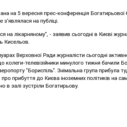
ана на 5 вересня прес-конференція Богатирьової 
не з'являлася на публіці.
ся на лікарняному", - заявив сьогодні в Києві жур
ль Кисельов.
луарах Верховної Ради журналісти сьогодні акти
 що колеги-телевізійники минулого тижня бачили Бо
 аеропорту "Бориспіль". Знімальна група прибула т
про прибуття до Києва іноземних політиків на сам
но в залі зустріли Богатирьову.