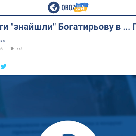
и "знайшли" Богатирьову в ...
ика
56
921