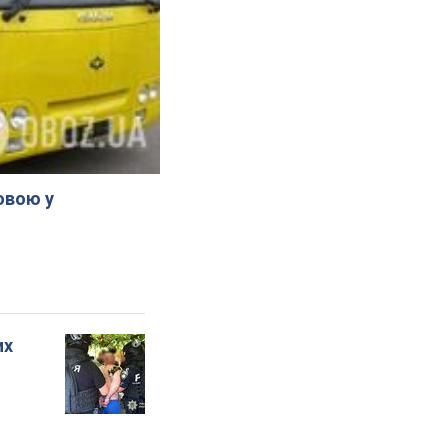
овою у
их