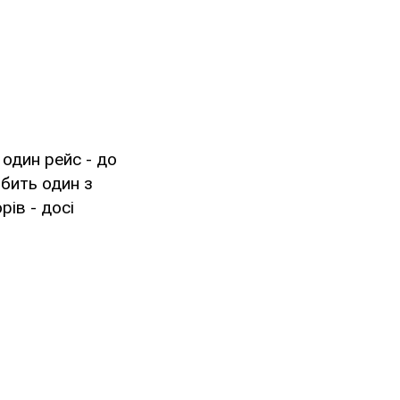
 один рейс - до
обить один з
рів - досі