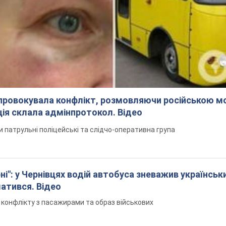
спровокувала конфлікт, розмовляючи російською м
ція склала адмінпротокол. Відео
ли патрульні поліцейські та слідчо-оперативна група
і": у Чернівцях водій автобуса зневажив українськ
латився. Відео
я конфлікту з пасажирами та образ військових