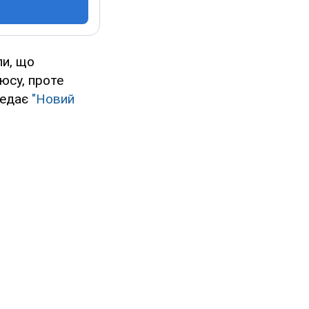
ли, що
юсу, проте
редає
"Новий