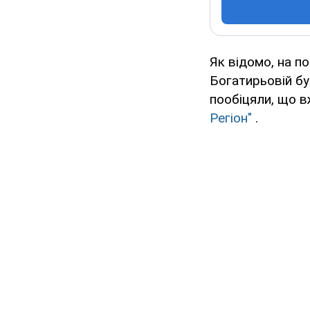
Як відомо, на п
Богатирьовій бу
пообіцяли, що 
Регіон"
.