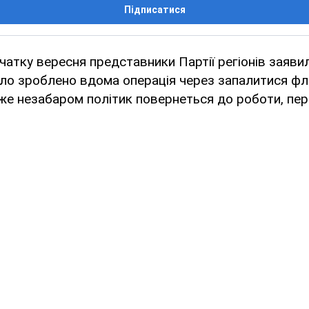
Підписатися
очатку вересня представники Партії регіонів заяви
ло зроблено вдома операція через запалитися фл
вже незабаром політик повернеться до роботи, пе