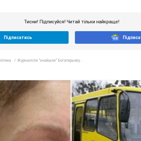
Тисни! Підписуйся! Читай тільки найкраще!
Підписатись
Підписа
олітика
Журналісти "знайшли" Богатирьову...