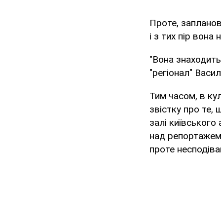
Проте, запланов
і з тих пір вона 
"Вона знаходить
"регіонал" Васи
Тим часом, в ку
звістку про те,
залі київського
над репортажем 
проте несподіва