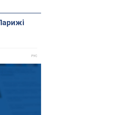
 Парижі
РУС