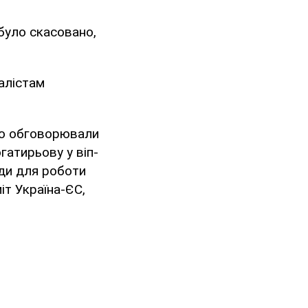
було скасовано,
налістам
вно обговорювали
гатирьову у віп-
уди для роботи
іт Україна-ЄС,