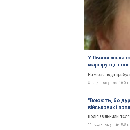
У Львові жінка 
маршрутці: полі
На місце події прибу
8 годин тому
10,0 т.
"Воюють, бо дурн
військових і поп
Водія звільнили післ
11 годин тому
8,8 т.