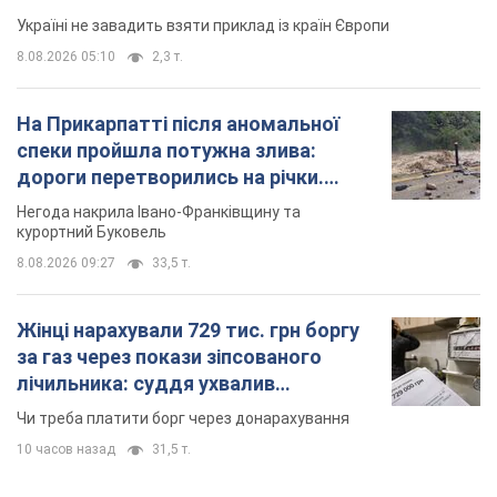
Україні не завадить взяти приклад із країн Європи
8.08.2026 05:10
2,3 т.
На Прикарпатті після аномальної
спеки пройшла потужна злива:
дороги перетворились на річки.
Відео
Негода накрила Івано-Франківщину та
курортний Буковель
8.08.2026 09:27
33,5 т.
Жінці нарахували 729 тис. грн боргу
за газ через покази зіпсованого
лічильника: суддя ухвалив
неочікуване рішення
Чи треба платити борг через донарахування
10 часов назад
31,5 т.