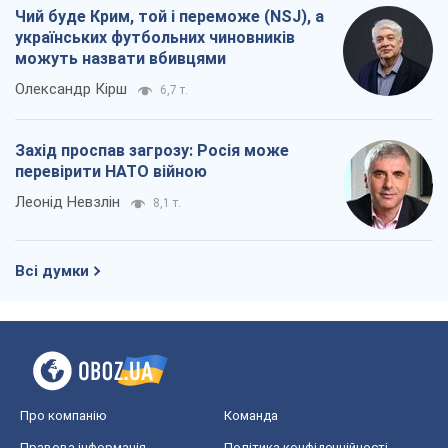
Чий буде Крим, той і переможе (NSJ), а
українських футбольних чиновників
можуть назвати вбивцями
Олександр Кірш
6,7 т.
Захід проспав загрозу: Росія може
перевірити НАТО війною
Леонід Невзлін
8,1 т.
Всі думки
Про компанію
Команда
Правова інформація
Політика конфіденційності