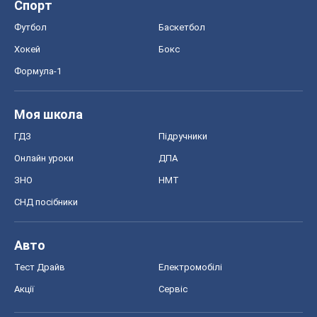
Спорт
Футбол
Баскетбол
Хокей
Бокс
Формула-1
Моя школа
ГДЗ
Підручники
Онлайн уроки
ДПА
ЗНО
НМТ
СНД посібники
Авто
Тест Драйв
Електромобілі
Акції
Сервіс