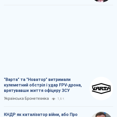
"Варта" та "Новатор" витримали
кулеметний обстріл і удар FPV-дрона,
врятувавши життя офіцеру ЗСУ
Українська Бронетехніка
1,6 т.
КНДР як каталізатор війни, або Про