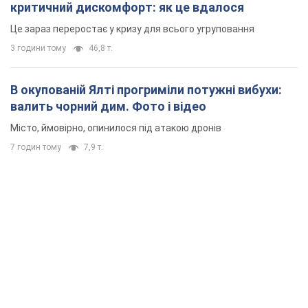
критичний дискомфорт: як це вдалося
Це зараз переростає у кризу для всього угруповання
3 години тому
46,8 т.
В окупованій Ялті прогриміли потужні вибухи:
валить чорний дим. Фото і відео
Місто, ймовірно, опинилося під атакою дронів
7 годин тому
7,9 т.