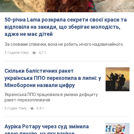
50-річна Lama розкрила секрети своєї краси та
відповіла на закиди, що зберігає молодість,
адже не має дітей
За словами співачки, вона не робить нічого надзвичайного
2 години тому
4,7 т.
Скільки балістичних ракет
українська ППО перехопила в липні: у
Міноборони назвали цифру
Українська ППО працювала в умовах дефіциту
ракет-перехоплювачів
5 годин тому
6,8 т.
Ауріка Ротару через суд змінила
свою пенсію, на яку раніше