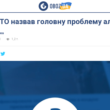
ТО назвав головну проблему а
ика
1
1,2 т.