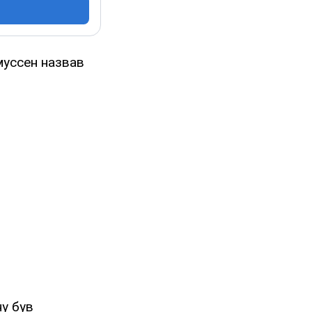
муссен назвав
ну був