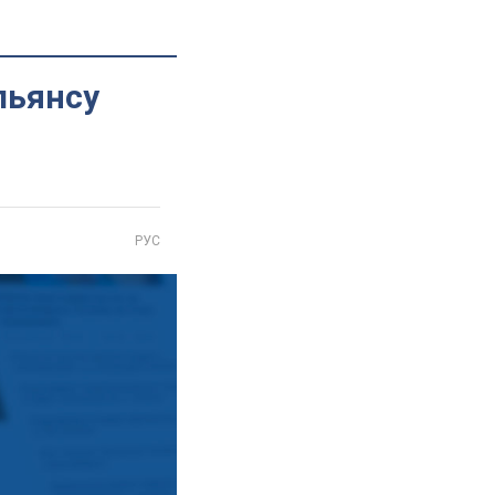
льянсу
РУС