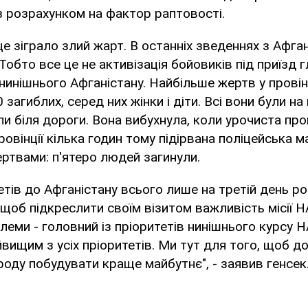
 розрахунком на фактор раптовості.
е зіграло злий жарт. В останніх зведеннях з Афган
 Тобто все це не активізація бойовиків під приїзд 
нинішнього Афганістану. Найбільше жертв у провін
20 загиблих, серед них жінки і діти. Всі вони були на
и біля дороги. Вона вибухнула, коли урочиста пр
ровінції кілька годин тому підірвана поліцейська 
ертвами: п'ятеро людей загинули.
тів до Афганістану всього лише на третій день ро
 щоб підкреслити своїм візитом важливість місії Н
леми - головний із пріоритетів нинішнього курсу 
йвищим з усіх пріоритетів. Ми тут для того, щоб д
оду побудувати краще майбутнє", - заявив генсек