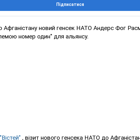
Підписатися
до Афганістану новий генсек НАТО Андерс Фог Рас
лемою номер один" для альянсу.
"Вістей"
, візит нового генсека НАТО до Афганіста