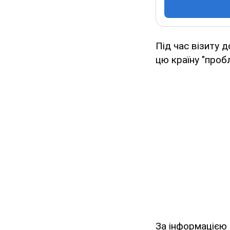
Під час візиту 
цю країну "проб
За інформацією