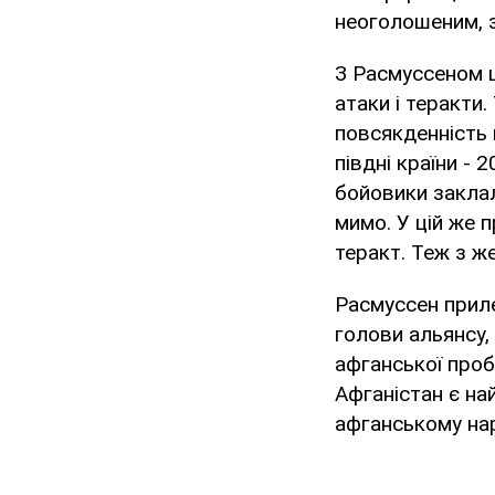
неоголошеним, з
З Расмуссеном ц
атаки і теракти.
повсякденність 
півдні країни - 
бойовики заклал
мимо. У цій же п
теракт. Теж з ж
Расмуссен приле
голови альянсу,
афганської проб
Афганістан є на
афганському нар