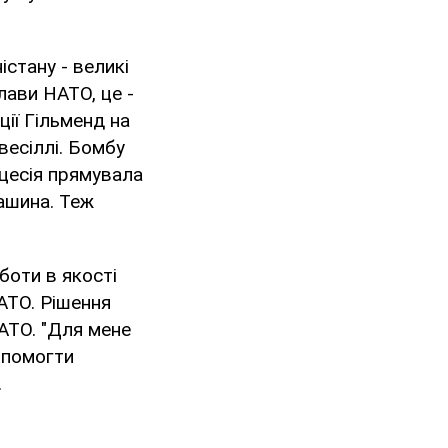
істану - великі
глави НАТО, це -
ції Гільменд на
 весіллі. Бомбу
оцесія прямувала
машина. Теж
боти в якості
АТО. Рішення
НАТО. "Для мене
опомогти
.