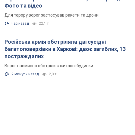
Фото та відео
Для терору ворог застосував ракети та дрони
час назад
22,1 т.
Російська армія обстріляла дві сусідні
багатоповерхівки в Харкові: двоє загиблих, 13
постраждалих
Ворог навмисно обстрілює житлові будинки
2 минуты назад
2,3 т.