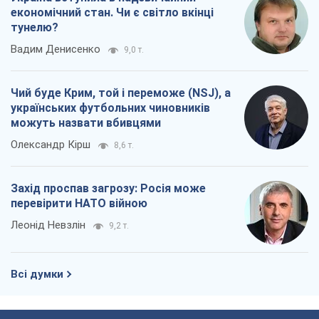
економічний стан. Чи є світло вкінці
тунелю?
Вадим Денисенко
9,0 т.
Чий буде Крим, той і переможе (NSJ), а
українських футбольних чиновників
можуть назвати вбивцями
Олександр Кірш
8,6 т.
Захід проспав загрозу: Росія може
перевірити НАТО війною
Леонід Невзлін
9,2 т.
Всі думки