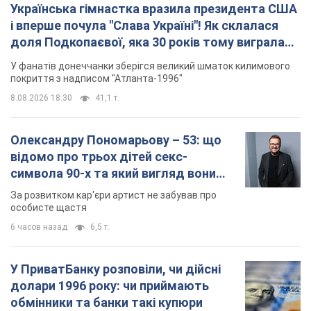
Українська гімнастка вразила президента США
і вперше почула "Слава Україні"! Як склалася
доля Подкопаєвої, яка 30 років тому виграла
"золото" Олімпіади
У фанатів донеччанки зберігся великий шматок килимового
покриття з надписом "Атланта-1996"
8.08.2026 18:30
41,1 т.
Олександру Пономарьову – 53: що
відомо про трьох дітей секс-
символа 90-х та який вигляд вони
мають
За розвитком кар'єри артист не забував про
особисте щастя
6 часов назад
6,5 т.
У ПриватБанку розповіли, чи дійсні
долари 1996 року: чи приймають
обмінники та банки такі купюри