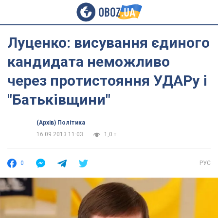
Луценко: висування єдиного
кандидата неможливо
через протистояння УДАРу і
"Батьківщини"
(Архів) Політика
16.09.2013 11:03
1,0 т.
0
РУС