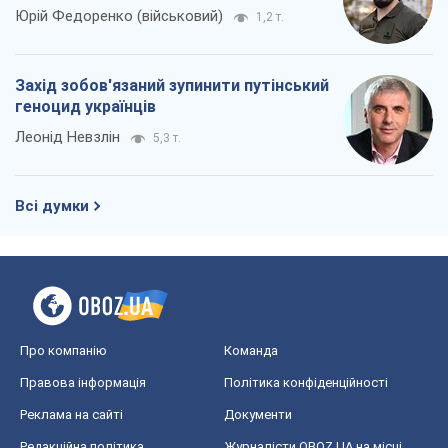
Юрій Федоренко (військовий)
1,2 т.
Захід зобов'язаний зупинити путінський
геноцид українців
Леонід Невзлін
5,3 т.
Всі думки
Про компанію
Команда
Правова інформація
Політика конфіденційності
Реклама на сайті
Документи
Редакційна політика
Журналісти OBOZ.UA на місці