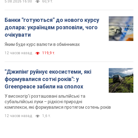
5.08.2026 16:00
60,9 т.
Банки "готуються" до нового курсу
долара: українцям розповіли, чого
очікувати
Яким буде курс валюти в обмінниках
12 часов назад
119,9 т.
"Джипінг руйнує екосистеми, які
формувалися сотні років": у
Greenpeace забили на сполох
У високогір'ї розташовані альпійські та
субальпійські луки – рідкісні природні
комплекси, які формувалися протягом сотень років
12 часов назад
1,6 т.