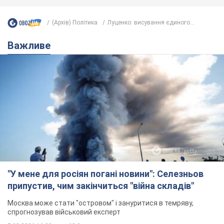
(Архів) Політика
Луценко: висування єдиного...
Важливе
"У мене для росіян погані новини": Селезньов
припустив, чим закінчиться "війна складів"
Москва може стати "островом" і зануритися в темряву,
спрогнозував військовий експерт