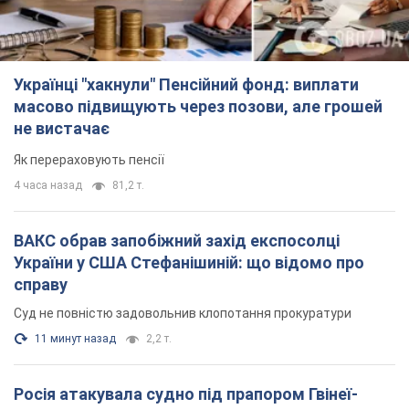
Українці "хакнули" Пенсійний фонд: виплати
масово підвищують через позови, але грошей
не вистачає
Як перераховують пенсії
4 часа назад
81,2 т.
ВАКС обрав запобіжний захід експосолці
України у США Стефанішиній: що відомо про
справу
Суд не повністю задовольнив клопотання прокуратури
11 минут назад
2,2 т.
Росія атакувала судно під прапором Гвінеї-