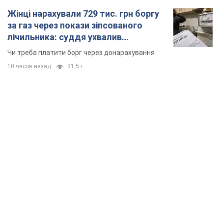
Жінці нарахували 729 тис. грн боргу
за газ через покази зіпсованого
лічильника: суддя ухвалив
неочікуване рішення
Чи треба платити борг через донарахування
10 часов назад
31,5 т.