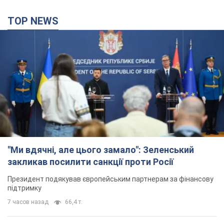
TOP NEWS
"Ми вдячні, але цього замало": Зеленський
закликав посилити санкції проти Росії
Президент подякував європейським партнерам за фінансову
підтримку
7 часов назад
66,4 т.