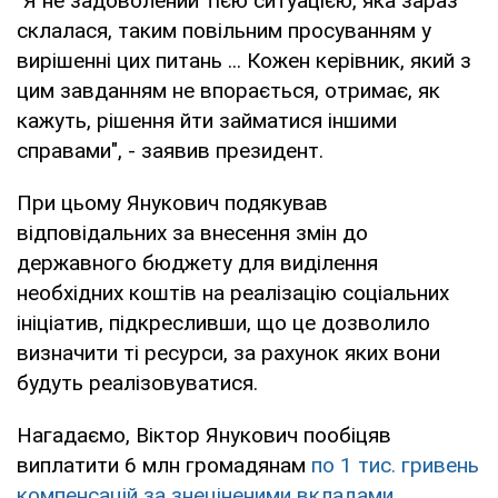
"Я не задоволений тією ситуацією, яка зараз
склалася, таким повільним просуванням у
вирішенні цих питань ... Кожен керівник, який з
цим завданням не впорається, отримає, як
кажуть, рішення йти займатися іншими
справами", - заявив президент.
При цьому Янукович подякував
відповідальних за внесення змін до
державного бюджету для виділення
необхідних коштів на реалізацію соціальних
ініціатив, підкресливши, що це дозволило
визначити ті ресурси, за рахунок яких вони
будуть реалізовуватися.
Нагадаємо, Віктор Янукович пообіцяв
виплатити 6 млн громадянам
по 1 тис. гривень
компенсацій за знеціненими вкладами