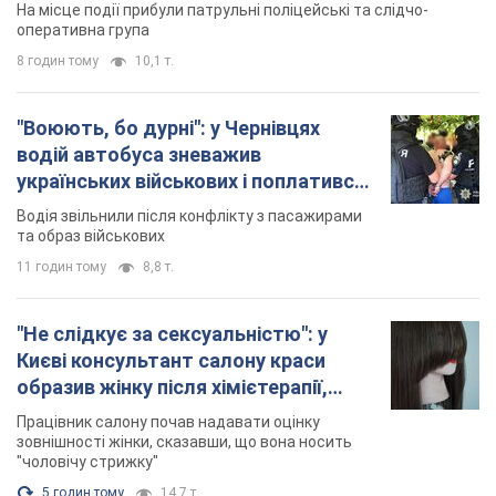
На місце події прибули патрульні поліцейські та слідчо-
оперативна група
8 годин тому
10,1 т.
"Воюють, бо дурні": у Чернівцях
водій автобуса зневажив
українських військових і поплатився.
Відео
Водія звільнили після конфлікту з пасажирами
та образ військових
11 годин тому
8,8 т.
"Не слідкує за сексуальністю": у
Києві консультант салону краси
образив жінку після хімієтерапії,
розгорівся скандал. Фото
Працівник салону почав надавати оцінку
зовнішності жінки, сказавши, що вона носить
"чоловічу стрижку"
5 годин тому
14,7 т.