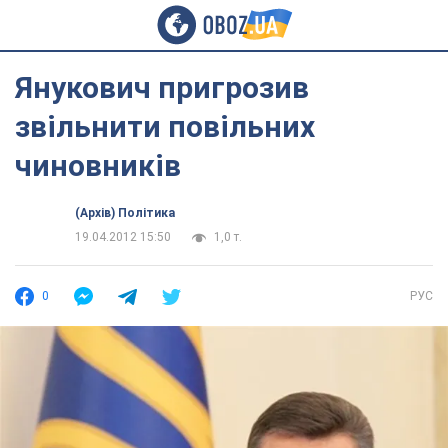
Янукович пригрозив
звільнити повільних
чиновників
(Архів) Політика
19.04.2012 15:50
1,0 т.
0
РУС