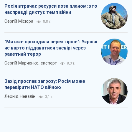
Росія втрачає ресурси поза планом: хто
насправді диктує темп війни
Сергій Місюра
8,8 т.
"Ми вже проходили через гірше": Україні
не варто піддаватися зневірі через
ракетний терор
Сергій Марченко, експерт
8,3 т.
Захід проспав загрозу: Росія може
перевірити НАТО війною
Леонід Невзлін
3,1 т.