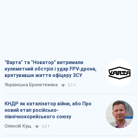
"Варта" та "Новатор" витримали
кулеметний обстріл і удар FPV-дрона,
врятувавши життя офіцеру ЗСУ
Українська Бронетехніка
3,1 т.
КНДР як каталізатор війни, або Про
новий етап російсько-
північнокорейського союзу
Олексій Кущ
3,2 т.