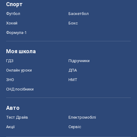
Спорт
Футбол
Баскетбол
Хокей
Бокс
Формула-1
Моя школа
ГДЗ
Підручники
Онлайн уроки
ДПА
ЗНО
НМТ
СНД посібники
Авто
Тест Драйв
Електромобілі
Акції
Сервіс