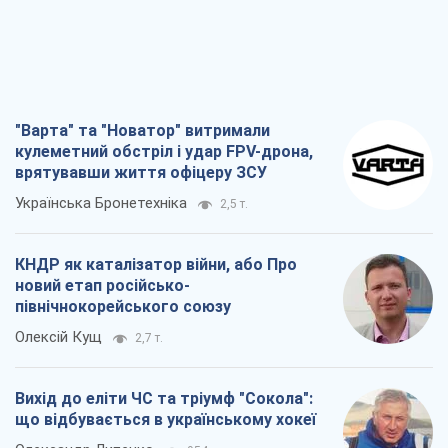
"Варта" та "Новатор" витримали
кулеметний обстріл і удар FPV-дрона,
врятувавши життя офіцеру ЗСУ
Українська Бронетехніка
2,5 т.
КНДР як каталізатор війни, або Про
новий етап російсько-
північнокорейського союзу
Олексій Кущ
2,7 т.
Вихід до еліти ЧС та тріумф "Сокола":
що відбувається в українському хокеї