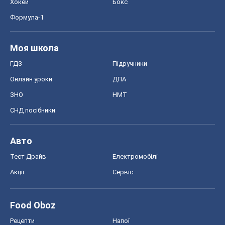
Хокей
Бокс
Формула-1
Моя школа
ГДЗ
Підручники
Онлайн уроки
ДПА
ЗНО
НМТ
СНД посібники
Авто
Тест Драйв
Електромобілі
Акції
Сервіс
Food Oboz
Рецепти
Напої