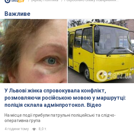
(Архів) Політика
Розроблено схему повернення...
Важливе
У Львові жінка спровокувала конфлікт,
розмовляючи російською мовою у маршрутці:
поліція склала адмінпротокол. Відео
На місце події прибули патрульні поліцейські та слідчо-
оперативна група
4 години тому
8,0 т.