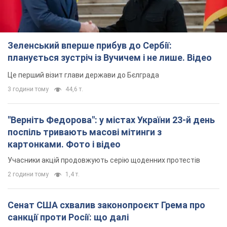
Зеленський вперше прибув до Сербії:
планується зустріч із Вучичем і не лише. Відео
Це перший візит глави держави до Бєлграда
3 години тому
44,6 т.
"Верніть Федорова": у містах України 23-й день
поспіль тривають масові мітинги з
картонками. Фото і відео
Учасники акцій продовжують серію щоденних протестів
2 години тому
1,4 т.
Сенат США схвалив законопроєкт Грема про
санкції проти Росії: що далі