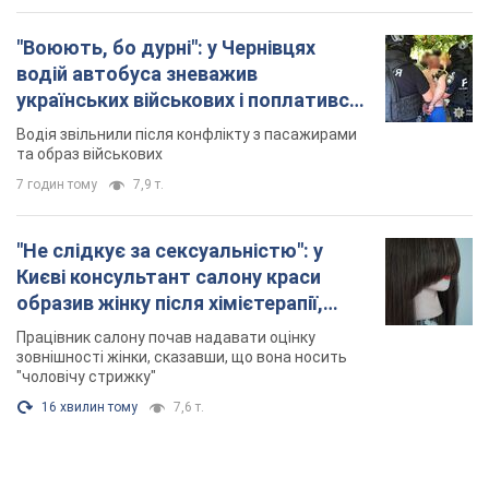
"Воюють, бо дурні": у Чернівцях
водій автобуса зневажив
українських військових і поплатився.
Відео
Водія звільнили після конфлікту з пасажирами
та образ військових
7 годин тому
7,9 т.
"Не слідкує за сексуальністю": у
Києві консультант салону краси
образив жінку після хімієтерапії,
розгорівся скандал. Фото
Працівник салону почав надавати оцінку
зовнішності жінки, сказавши, що вона носить
"чоловічу стрижку"
16 хвилин тому
7,6 т.