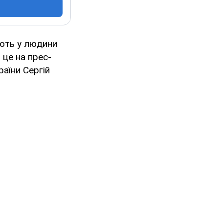
ають у людини
 це на прес-
раїни Сергій