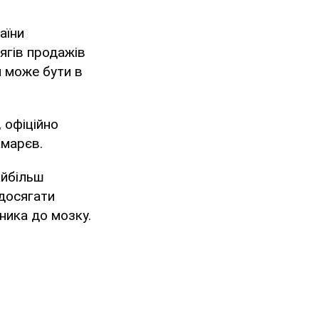
аїни
ягів продажів
и може бути в
 офіційно
амарєв.
айбільш
 досягати
чника до мозку.