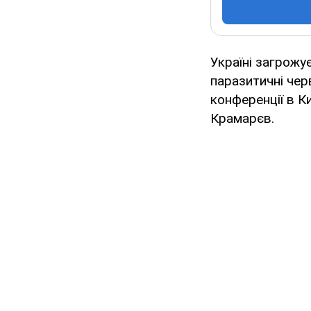
Україні загрожу
паразитичні чер
конференції в К
Крамарєв.