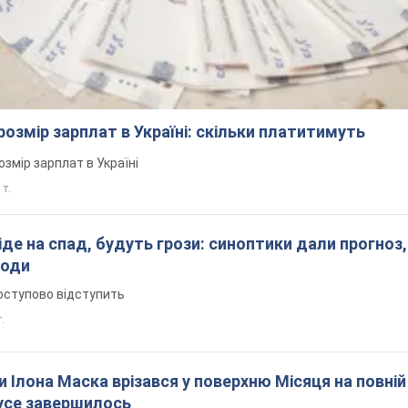
розмір зарплат в Україні: скільки платитимуть
озмір зарплат в Україні
 т.
піде на спад, будуть грози: синоптики дали прогноз,
годи
оступово відступить
т.
 Ілона Маска врізався у поверхню Місяця на повній
усе завершилось