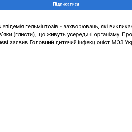
Підписатися
є епідемія гельмінтозів - захворювань, які виклик
в'яки (глисти), що живуть усередині організму. Про
иєві заявив Головний дитячий інфекціоніст МОЗ Ук