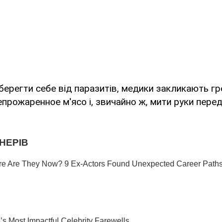
берегти себе від паразитів, медики закликають г
епрожаренное м'ясо і, звичайно ж, мити руки перед