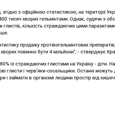
, згідно з офіційною статистикою, на території Укр
00 тисяч хворих гельмінтами. Однак, судячи з обс
и глистів, кількість страждаючих цими паразитам
ьше.
тистику продажу протівогельмінтових препаратів,
хворих повинно бути 4 мільйони", - стверджує Кр
 80% із страждаючих глистами на Україну - діти. Н
ові глисти і черв'яки-сосальщики. Останні можуть
три і займати в організмі людини простір від кише