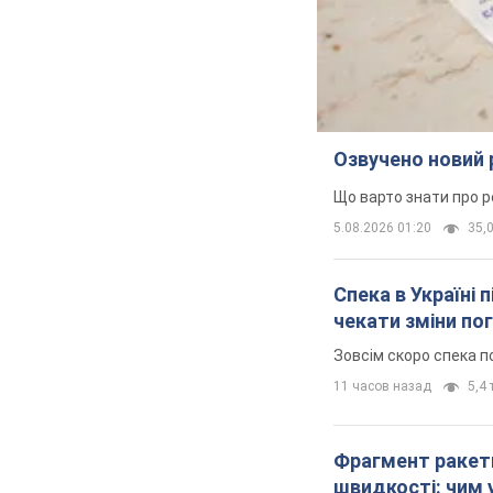
Озвучено новий 
Що варто знати про р
5.08.2026 01:20
35,0
Спека в Україні 
чекати зміни по
Зовсім скоро спека п
11 часов назад
5,4 
Фрагмент ракети
швидкості: чим 