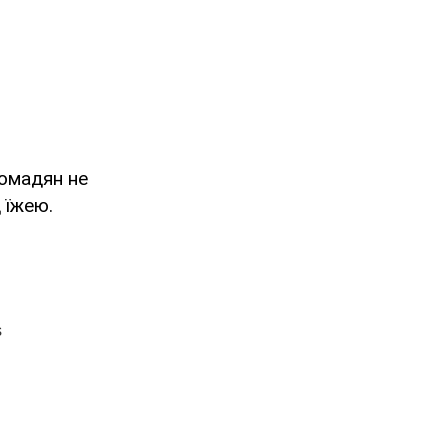
ромадян не
 їжею.