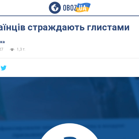
аїнців страждають глистами
ика
27
1,3 т.