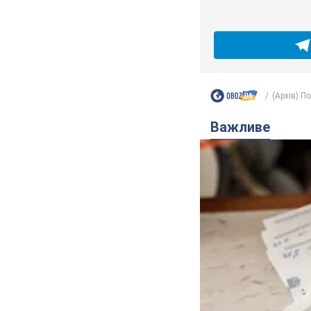
(Архів) П
Важливе