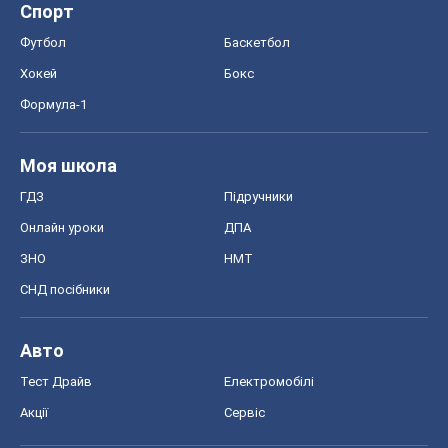
Спорт
Футбол
Баскетбол
Хокей
Бокс
Формула-1
Моя школа
ГДЗ
Підручники
Онлайн уроки
ДПА
ЗНО
НМТ
СНД посібники
Авто
Тест Драйв
Електромобілі
Акції
Сервіс