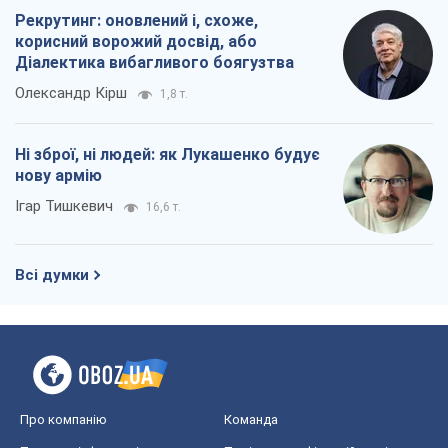
Рекрутинг: оновлений і, схоже,
корисний ворожий досвід, або
Діалектика вибагливого боягузтва
Олександр Кірш
1,8 т.
Ні зброї, ні людей: як Лукашенко будує
нову армію
Ігар Тишкевич
16,6 т.
Всі думки
Про компанію
Команда