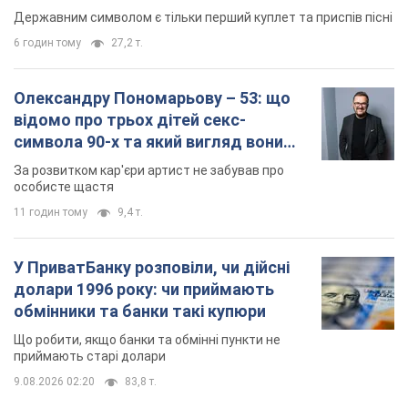
Державним символом є тільки перший куплет та приспів пісні
6 годин тому
27,2 т.
Олександру Пономарьову – 53: що
відомо про трьох дітей секс-
символа 90-х та який вигляд вони
мають
За розвитком кар'єри артист не забував про
особисте щастя
11 годин тому
9,4 т.
У ПриватБанку розповіли, чи дійсні
долари 1996 року: чи приймають
обмінники та банки такі купюри
Що робити, якщо банки та обмінні пункти не
приймають старі долари
9.08.2026 02:20
83,8 т.