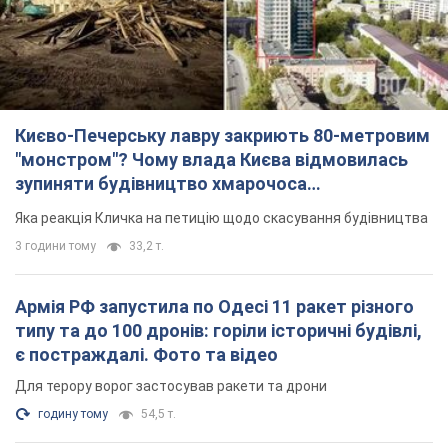
Києво-Печерську лавру закриють 80-метровим
"монстром"? Чому влада Києва відмовилась
зупиняти будівництво хмарочоса
"московського вірянина"
Яка реакція Кличка на петицію щодо скасування будівництва
3 години тому
33,2 т.
Армія РФ запустила по Одесі 11 ракет різного
типу та до 100 дронів: горіли історичні будівлі,
є постраждалі. Фото та відео
Для терору ворог застосував ракети та дрони
годину тому
54,5 т.