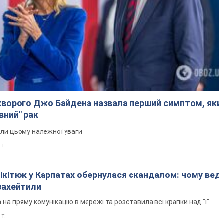
ворого Джо Байдена назвала перший симптом, яки
вний" рак
али цьому належної уваги
 т.
Нікітюк у Карпатах обернулася скандалом: чому ве
захейтили
на пряму комунікацію в мережі та розставила всі крапки над "і"
 т.