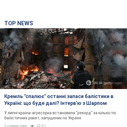
TOP NEWS
Кремль "спалює" останні запаси балістики в
Україні: що буде далі? Інтерв’ю з Шарпом
У липні країна-агресорка встановила "рекорд" за кількістю
балістичних ракет, запущених по Україні
2 години тому
22,0 т.