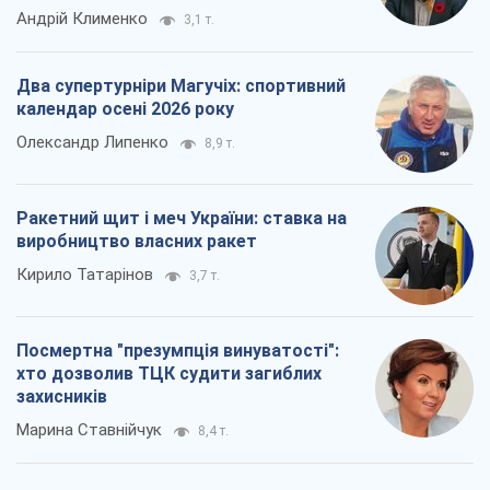
Андрій Клименко
3,1 т.
Два супертурніри Магучіх: спортивний
календар осені 2026 року
Олександр Липенко
8,9 т.
Ракетний щит і меч України: ставка на
виробництво власних ракет
Кирило Татарінов
3,7 т.
Посмертна "презумпція винуватості":
хто дозволив ТЦК судити загиблих
захисників
Марина Ставнійчук
8,4 т.