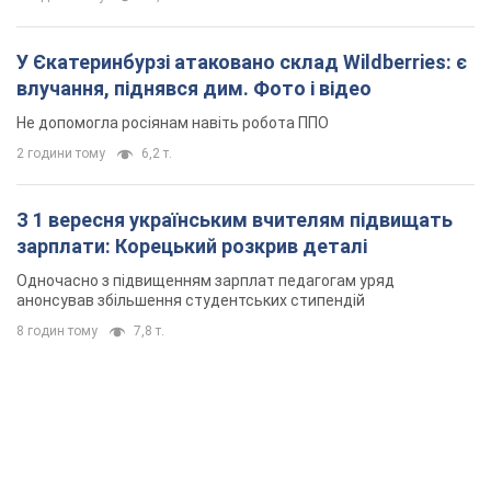
У Єкатеринбурзі атаковано склад Wildberries: є
влучання, піднявся дим. Фото і відео
Не допомогла росіянам навіть робота ППО
2 години тому
6,2 т.
З 1 вересня українським вчителям підвищать
зарплати: Корецький розкрив деталі
Одночасно з підвищенням зарплат педагогам уряд
анонсував збільшення студентських стипендій
8 годин тому
7,8 т.