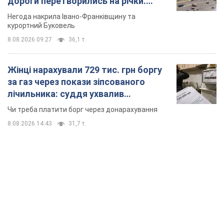
дороги перетворились на річки.
Відео
Негода накрила Івано-Франківщину та
курортний Буковель
8.08.2026 09:27
36,1 т.
Жінці нарахували 729 тис. грн боргу
за газ через покази зіпсованого
лічильника: суддя ухвалив
неочікуване рішення
Чи треба платити борг через донарахування
8.08.2026 14:43
31,7 т.