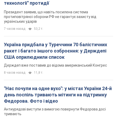
технології" протидії
Президент заявив, що навіть посилена система
протиповітряної оборони РФ не гарантує захисту від
українських ударів
7 часов назад
53,2 т.
Україна придбала у Туреччини 70 балістичних
ракет і багато іншого озброєння: у Держдепі
США оприлюднили список
Держдеп вже поставив до відома американський Конгрес
8 часов назад
11,8 т.
"Нас почули на одне вухо": у містах України 24-й
день поспіль тривають мітинги на підтримку
Федорова. Фото і відео
Антиурядові виступи з вимогою повернути Федорова досі
тривають