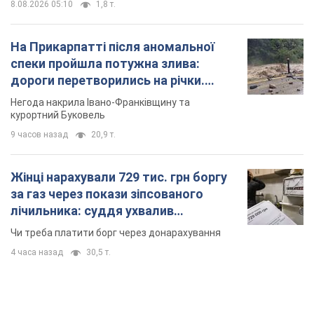
8.08.2026 05:10
1,8 т.
На Прикарпатті після аномальної
спеки пройшла потужна злива:
дороги перетворились на річки.
Відео
Негода накрила Івано-Франківщину та
курортний Буковель
9 часов назад
20,9 т.
Жінці нарахували 729 тис. грн боргу
за газ через покази зіпсованого
лічильника: суддя ухвалив
неочікуване рішення
Чи треба платити борг через донарахування
4 часа назад
30,5 т.