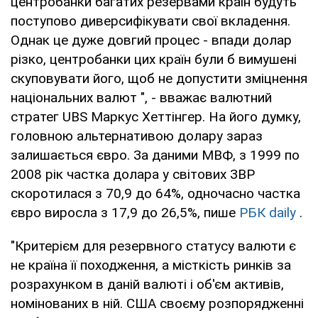
центробанки багатих резервами країн будуть
поступово диверсифікувати свої вкладення.
Однак це дуже довгий процес - впади долар
різко, центробанки цих країн були б вимушені
скуповувати його, щоб не допустити зміцнення
національних валют ", - вважає валютний
стратег UBS Маркус Хеттінгер. На його думку,
головною альтернативою долару зараз
залишається євро. За даними МВФ, з 1999 по
2008 рік частка долара у світових ЗВР
скоротилася з 70,9 до 64%, одночасно частка
євро виросла з 17,9 до 26,5%, пише
РБК daily
.
"Критерієм для резервного статусу валюти є
не країна її походження, а місткість ринків за
розрахунком в даній валюті і об'єм активів,
номінованих в ній. США своєму розпорядженні