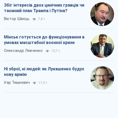
Збіг інтересів двох цинічних гравців чи
таємний план Трампа і Путіна?
Віктор Швець
7,8 т.
Мінськ готується до функціонування в
умовах масштабної воєнної кризи
Олександр Левченко
13,7 т.
Ні зброї, ні людей: як Лукашенко будує
нову армію
Ігар Тишкевич
11,0 т.