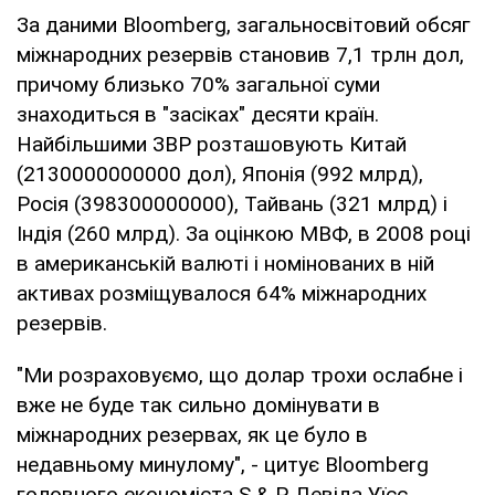
За даними Bloomberg, загальносвітовий обсяг
міжнародних резервів становив 7,1 трлн дол,
причому близько 70% загальної суми
знаходиться в "засіках" десяти країн.
Найбільшими ЗВР розташовують Китай
(2130000000000 дол), Японія (992 млрд),
Росія (398300000000), Тайвань (321 млрд) і
Індія (260 млрд). За оцінкою МВФ, в 2008 році
в американській валюті і номінованих в ній
активах розміщувалося 64% міжнародних
резервів.
"Ми розраховуємо, що долар трохи ослабне і
вже не буде так сильно домінувати в
міжнародних резервах, як це було в
недавньому минулому", - цитує Bloomberg
головного економіста S & P Девіда Уїсс.