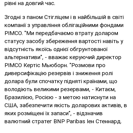
рівні на довгий час.
Згодні з паном Стігліцем і в найбільшій в світі
компанії з управління облігаційними фондами
PIMCO. "Ми передбачаємо втрату доларом
статусу засобу збереження вартості навіть у
відсутність якоїсь однієї обгрунтованої
альтернативи", - вважає керуючий директор
PIMCO Кертіс Мьюборн. "Розмови про
диверсифікацію резервів і зниження ролі
долара були спочатку підняті країнами, що
володіють великими резервами, - Китаєм,
Бразилією, Росією - з метою натиснути на
США, забезпечити якість доларових активів, в
яких розміщені їх запаси", - відзначив
валютний стратег BNP Paribas Іен Стеннард.