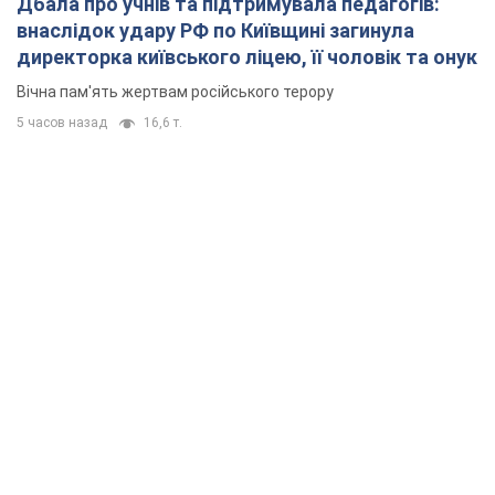
Дбала про учнів та підтримувала педагогів:
внаслідок удару РФ по Київщині загинула
директорка київського ліцею, її чоловік та онук
Вічна пам'ять жертвам російського терору
5 часов назад
16,6 т.