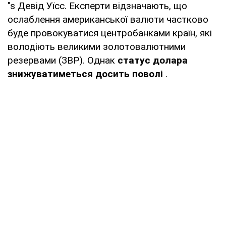
"s Девід Уїсс. Експерти відзначають, що
ослаблення американської валюти частково
буде провокуватися центробанками країн, які
володіють великими золотовалютними
резервами (ЗВР). Однак
статус долара
знижуватиметься досить поволі
.