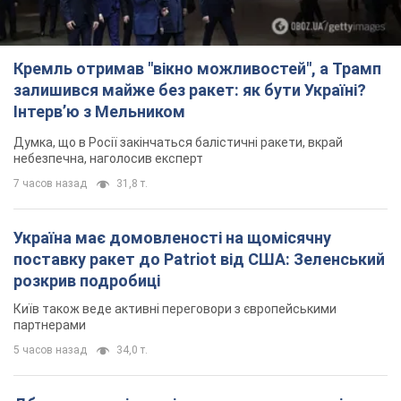
Кремль отримав "вікно можливостей", а Трамп
залишився майже без ракет: як бути Україні?
Інтерв’ю з Мельником
Думка, що в Росії закінчаться балістичні ракети, вкрай
небезпечна, наголосив експерт
7 часов назад
31,8 т.
Україна має домовленості на щомісячну
поставку ракет до Patriot від США: Зеленський
розкрив подробиці
Київ також веде активні переговори з європейськими
партнерами
5 часов назад
34,0 т.