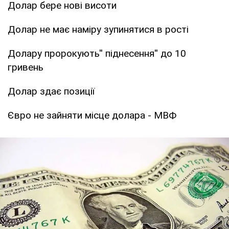
Долар бере нові висоти
Долар не має наміру зупинятися в рості
Долару пророкують'' піднесення'' до 10
гривень
Долар здає позиції
Євро не зайняти місце долара - МВФ