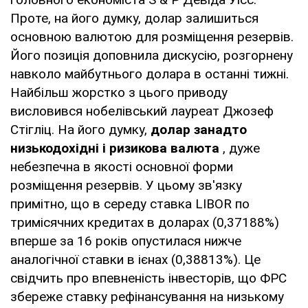
Проте, на його думку, долар залишиться
основною валютою для розміщення резервів.
Його позиція доповнила дискусію, розгорнену
навколо майбутнього долара в останні тижні.
Найбільш жорстко з цього приводу
висловився нобелівський лауреат Джозеф
Стігліц. На його думку,
долар занадто
низькодохідні і ризикова валюта
, дуже
небезпечна в якості основної форми
розміщення резервів. У цьому зв'язку
примітно, що в середу ставка LIBOR по
тримісячних кредитах в доларах (0,37188%)
вперше за 16 років опустилася нижче
аналогічної ставки в ієнах (0,38813%). Це
свідчить про впевненість інвесторів, що ФРС
збереже ставку рефінансування на низькому