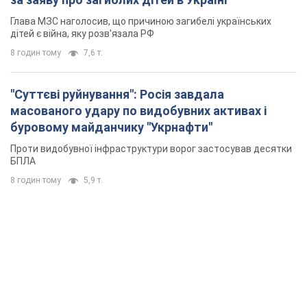
Глава МЗС наголосив, що причиною загибелі українських
дітей є війна, яку розв'язала РФ
8 годин тому
7,6 т.
"Суттєві руйнування": Росія завдала
масованого удару по видобувних активах і
буровому майданчику "Укрнафти"
Проти видобувної інфраструктури ворог застосував десятки
БПЛА
8 годин тому
5,9 т.