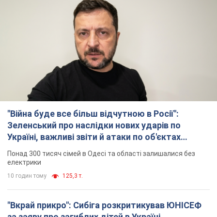
"Війна буде все більш відчутною в Росії":
Зеленський про наслідки нових ударів по
Україні, важливі звіти й атаки по об'єктах
ворога. Відео
Понад 300 тисяч сімей в Одесі та області залишалися без
електрики
10 годин тому
125,3 т.
"Вкрай прикро": Сибіга розкритикував ЮНІСЕФ
за заяву про загиблих дітей в Україні