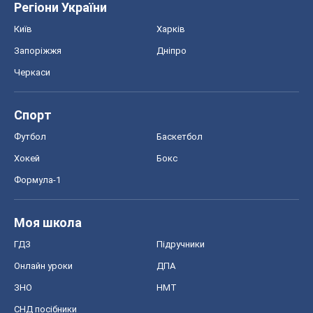
Регіони України
Київ
Харків
Запоріжжя
Дніпро
Черкаси
Спорт
Футбол
Баскетбол
Хокей
Бокс
Формула-1
Моя школа
ГДЗ
Підручники
Онлайн уроки
ДПА
ЗНО
НМТ
СНД посібники