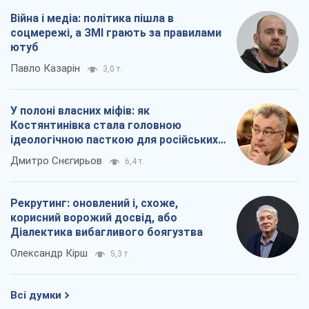
Війна і медіа: політика пішла в
соцмережі, а ЗМІ грають за правилами
ютуб
Павло Казарін
3,0 т.
У полоні власних міфів: як
Костянтинівка стала головною
ідеологічною пасткою для російських
окупантів
Дмитро Снєгирьов
6,4 т.
Рекрутинг: оновлений і, схоже,
корисний ворожий досвід, або
Діалектика вибагливого боягузтва
Олександр Кірш
5,3 т.
Всі думки