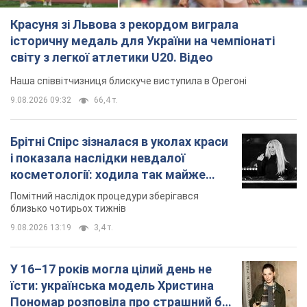
Красуня зі Львова з рекордом виграла
історичну медаль для України на чемпіонаті
світу з легкої атлетики U20. Відео
Наша співвітчизниця блискуче виступила в Орегоні
9.08.2026 09:32
66,4 т.
Брітні Спірс зізналася в уколах краси
і показала наслідки невдалої
косметології: ходила так майже
місяць
Помітний наслідок процедури зберігався
близько чотирьох тижнів
9.08.2026 13:19
3,4 т.
У 16–17 років могла цілий день не
їсти: українська модель Христина
Пономар розповіла про страшний бік