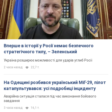
Вперше в історії у Росії немає безпечного
стратегічного тилу, – Зеленський
Україна розширює можливості для ударів углиб Росії
2 часа назад
22,7 т.
На Одещині розбився український МіГ-29, пілот
катапультувався: усі подробиці інциденту
Аварійна ситуація сталася під час виконання бойового
завдання
3 часа назад
16,1 т.