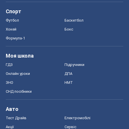
Спорт
Футбол
Баскетбол
Хокей
Бокс
Формула-1
Моя школа
ГДЗ
Підручники
Онлайн уроки
ДПА
ЗНО
НМТ
СНД посібники
Авто
Тест Драйв
Електромобілі
Акції
Сервіс