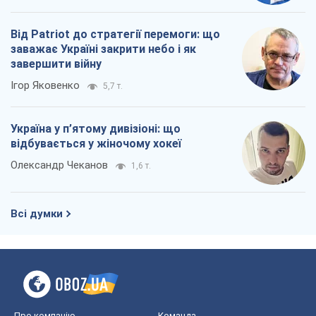
Від Patriot до стратегії перемоги: що
заважає Україні закрити небо і як
завершити війну
Ігор Яковенко
5,7 т.
Україна у п’ятому дивізіоні: що
відбувається у жіночому хокеї
Олександр Чеканов
1,6 т.
Всі думки
Про компанію
Команда