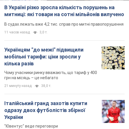
В Україні різко зросла кількість порушень на
митниці: які товари на сотні мільйонів вилучено
В судах лежать вже 4,2 тис. справ про митні правопорушення
11 часов назад
3,0 т.
Українцям "до межі" підвищили
мобільні тарифи: ціни зросли у
кілька разів
Чому учасники ринку вважають, що тариф у 400
грн на місяць – це небагато
21 минуту назад
38,0 т.
Італійський гранд захотів купити
одразу двох футболістів збірної
України
"Ювентус" веде переговори