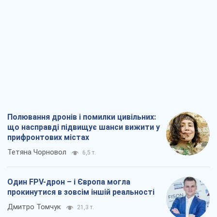
Полювання дронів і помилки цивільних:
що насправді підвищує шанси вижити у
прифронтових містах
Тетяна Чорновол
6,5 т.
Один FPV-дрон – і Європа могла
прокинутися в зовсім іншій реальності
Дмитро Томчук
21,3 т.