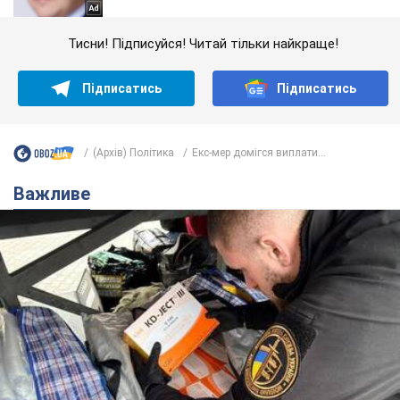
Тисни! Підписуйся! Читай тільки найкраще!
Підписатись
Підписатись
(Архів) Політика
Екс-мер домігся виплати...
Важливе