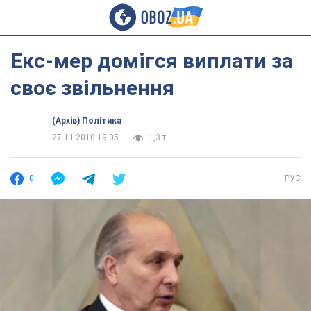
Екс-мер домігся виплати за
своє звільнення
(Архів) Політика
27.11.2010 19:05
1,3 т.
0
РУС