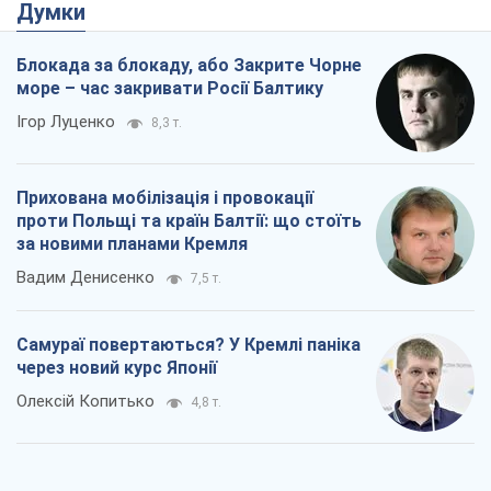
Думки
Блокада за блокаду, або Закрите Чорне
море – час закривати Росії Балтику
Ігор Луценко
8,3 т.
Прихована мобілізація і провокації
проти Польщі та країн Балтії: що стоїть
за новими планами Кремля
Вадим Денисенко
7,5 т.
Самураї повертаються? У Кремлі паніка
через новий курс Японії
Олексій Копитько
4,8 т.