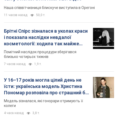
Наша співвітчизниця блискуче виступила в Орегоні
11 часов назад
50,0 т.
Брітні Спірс зізналася в уколах краси
і показала наслідки невдалої
косметології: ходила так майже
місяць
Помітний наслідок процедури зберігався
близько чотирьох тижнів
7 часов назад
1,9 т.
У 16–17 років могла цілий день не
їсти: українська модель Христина
Пономар розповіла про страшний бік
модельної кар’єри
Модель зізналася, які гонорари отримують її
колеги
4 часа назад
3,8 т.