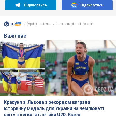
Підписатись
Підписатись
(Архів) Політика
Зниження рівня інфляції...
Важливе
Красуня зі Львова з рекордом виграла
історичну медаль для України на чемпіонаті
світу з легкої атлетики U20. Відео