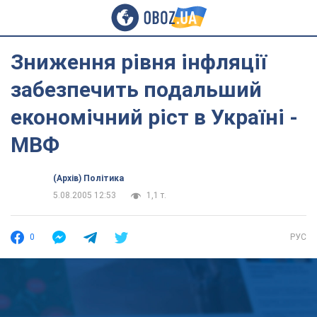
Зниження рівня інфляції
забезпечить подальший
економічний ріст в Україні -
МВФ
(Архів) Політика
5.08.2005 12:53
1,1 т.
0
РУС