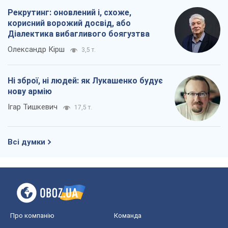
Рекрутинг: оновлений і, схоже,
корисний ворожий досвід, або
Діалектика вибагливого боягузтва
Олександр Кірш
3,5 т.
Ні зброї, ні людей: як Лукашенко будує
нову армію
Ігар Тишкевич
17,5 т.
Всі думки
Про компанію
Команда