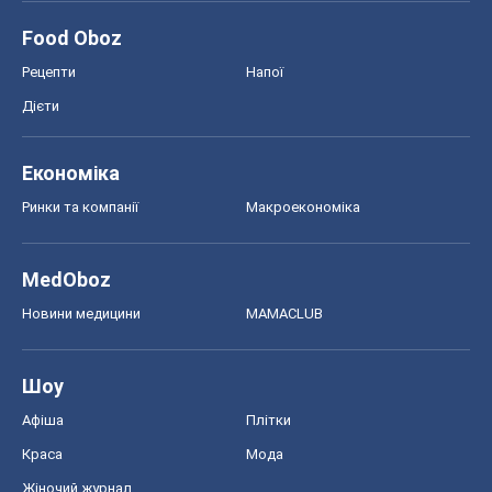
Food Oboz
Рецепти
Напої
Дієти
Економіка
Ринки та компанії
Макроекономіка
MedOboz
Новини медицини
MAMACLUB
Шоу
Афіша
Плітки
Краса
Мода
Жіночий журнал