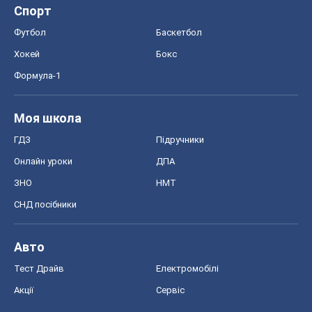
Спорт
Футбол
Баскетбол
Хокей
Бокс
Формула-1
Моя школа
ГДЗ
Підручники
Онлайн уроки
ДПА
ЗНО
НМТ
СНД посібники
Авто
Тест Драйв
Електромобілі
Акції
Сервіс