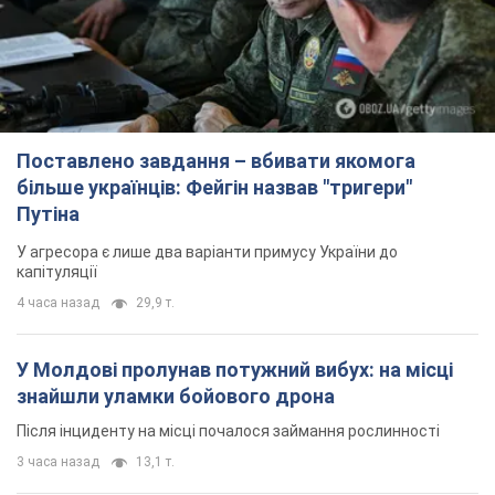
Поставлено завдання – вбивати якомога
більше українців: Фейгін назвав "тригери"
Путіна
У агресора є лише два варіанти примусу України до
капітуляції
4 часа назад
29,9 т.
У Молдові пролунав потужний вибух: на місці
знайшли уламки бойового дрона
Після інциденту на місці почалося займання рослинності
3 часа назад
13,1 т.