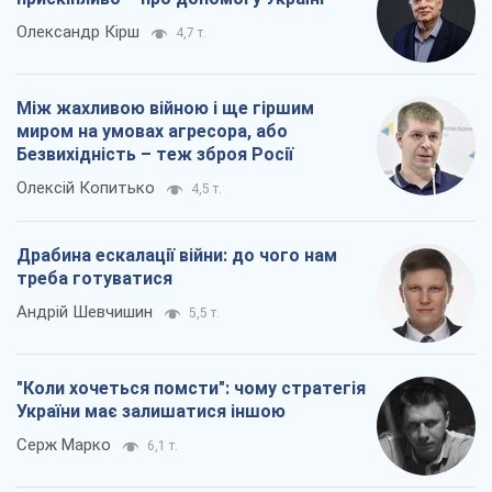
Олександр Кірш
4,7 т.
Між жахливою війною і ще гіршим
миром на умовах агресора, або
Безвихідність – теж зброя Росії
Олексій Копитько
4,5 т.
Драбина ескалації війни: до чого нам
треба готуватися
Андрій Шевчишин
5,5 т.
"Коли хочеться помсти": чому стратегія
України має залишатися іншою
Серж Марко
6,1 т.