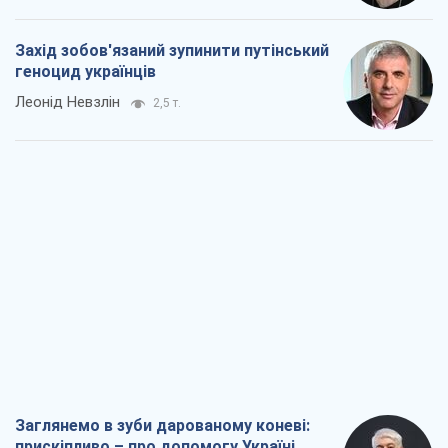
Захід зобов'язаний зупинити путінський
геноцид українців
Леонід Невзлін
2,5 т.
Заглянемо в зуби дарованому коневі:
прискіпливо – про допомогу Україні