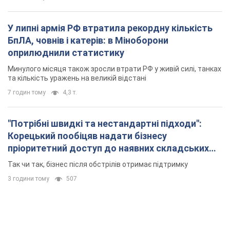
У липні армія РФ втратила рекордну кількість
БпЛА, човнів і катерів: в Міноборони
оприлюднили статистику
Минулого місяця також зросли втрати РФ у живій силі, танках
та кількість уражень на великій відстані
7 годин тому
4,3 т.
"Потрібні швидкі та нестандартні підходи":
Корецький пообіцяв надати бізнесу
пріоритетний доступ до наявних складських
приміщень
Так чи так, бізнес після обстрілів отримає підтримку
3 години тому
507