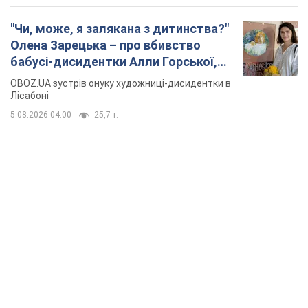
"Чи, може, я залякана з дитинства?"
Олена Зарецька – про вбивство
бабусі-дисидентки Алли Горської,
критику Дмитра Стуса та втечу в
OBOZ.UA зустрів онуку художниці-дисидентки в
Португалію з 5 дітьми
Лісабоні
5.08.2026 04:00
25,7 т.