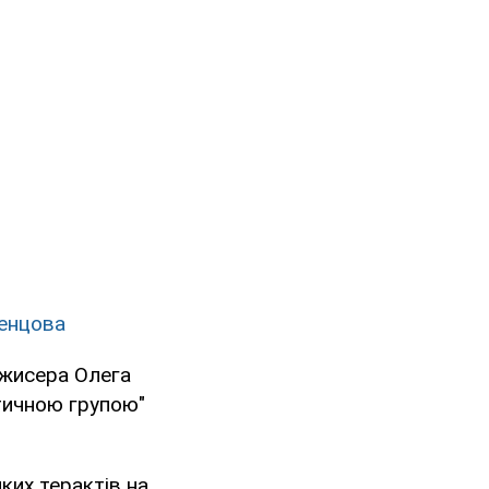
Сенцова
ежисера Олега
стичною групою"
ких терактів на