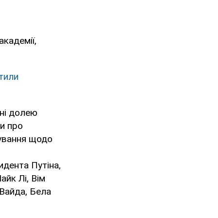
академії,
тили
ані долею
и про
дування щодо
идента Путіна,
йк Лі, Вім
 Вайда, Бела