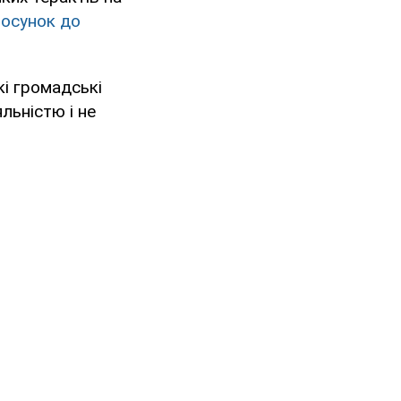
тосунок до
і громадські
льністю і не