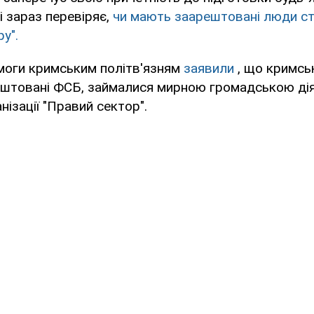
і зараз перевіряє,
чи мають заарештовані люди с
у".
омоги кримським політв'язням
заявили
, що кримськ
ештовані ФСБ, займалися мирною громадською дія
нізації "Правий сектор".