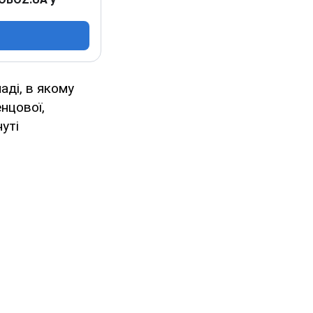
аді, в якому
нцової,
уті