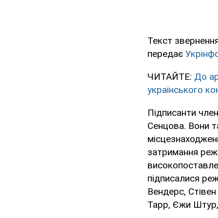
Текст звернення
передає
Укрінф
ЧИТАЙТЕ:
До ар
українського ко
Підписанти член
Сенцова. Вони т
місцезнаходженн
затримання реж
високопоставлен
підписалися реж
Вендерс, Стівен
Тарр, Єжи Штур