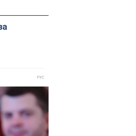
за
РУС