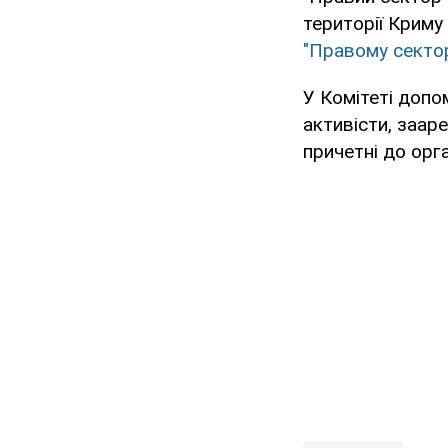
території Криму 
"Правому сектор
У Комітеті доп
активісти, заар
причетні до орга