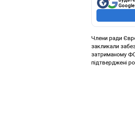
Google
Члени ради Євро
закликали забез
затриманому ФСБ
підтверджені ро