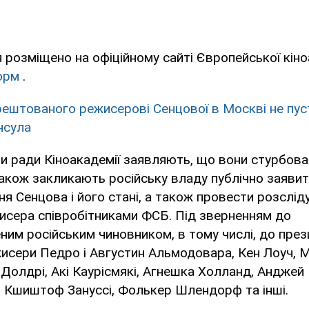
 розміщено на офіційному сайті Європейської кіно
орм
.
ештованого режисерові Сенцової в Москві не пус
нсула
и ради Кіноакадемії заявляють, що вони стурбов
акож закликають російську владу публічно заявит
я Сенцова і його стані, а також провести розслі
исера співробітниками ФСБ. Під зверненням до
им російським чиновником, в тому числі, до през
исери Педро і Августин Альмодовара, Кен Лоуч, Ма
 Долдрі, Акі Каурісмякі, Агнешка Холланд, Анджей
, Кшиштоф Зануссі, Фолькер Шлендорф та інші.