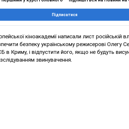
Підписатися
пейської кіноакадемії написали лист російській вл
печити безпеку українському режисерові Олегу Се
 в Криму, і відпустити його, якщо не будуть висун
зслідуванням звинувачення.