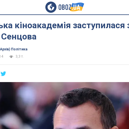
ка кіноакадемія заступилася 
 Сенцова
(Архів) Політика
14
3,3 т.