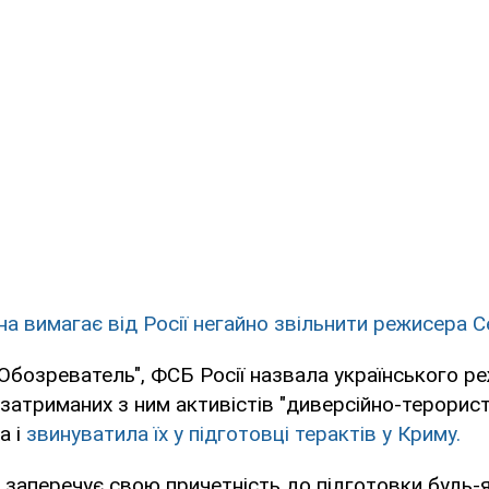
на вимагає від Росії негайно звільнити режисера 
Обозреватель", ФСБ Росії назвала українського р
 затриманих з ним активістів "диверсійно-терори
а і
звинуватила їх у підготовці терактів у Криму.
 заперечує свою причетність до підготовки будь-я