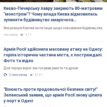
Києво-Печерську лавру закриють 80-метровим
"монстром"? Чому влада Києва відмовилась
зупиняти будівництво хмарочоса
"московського вірянина"
Яка реакція Кличка на петицію щодо скасування будівництва
час назад
5,1 т.
Армія Росії здійснила масовану атаку на Одесу:
горіла історична частина міста, є постраждалі.
Фото та відео
Для терору ворог застосував ракети та дрони
2 часа назад
51,9 т.
"Воюють проти продовольчої безпеки світу!"
Зеленський заявив, що армія Росії знову цілила
у порт в Одесі