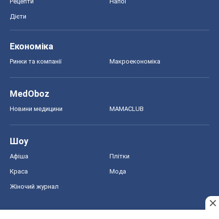
Рецепти
Напої
Дієти
Економіка
Ринки та компанії
Макроекономіка
MedOboz
Новини медицини
MAMACLUB
Шоу
Афіша
Плітки
Краса
Мода
Жіночий журнал