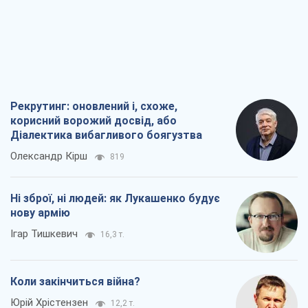
Рекрутинг: оновлений і, схоже,
корисний ворожий досвід, або
Діалектика вибагливого боягузтва
Олександр Кірш
819
Ні зброї, ні людей: як Лукашенко будує
нову армію
Ігар Тишкевич
16,3 т.
Коли закінчиться війна?
Юрій Хрістензен
12,2 т.