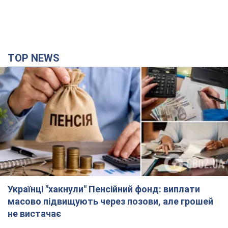
TOP NEWS
Українці "хакнули" Пенсійний фонд: виплати
масово підвищують через позови, але грошей
не вистачає