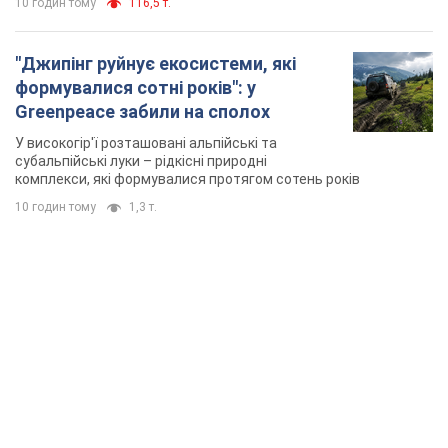
10 годин тому
116,5 т.
"Джипінг руйнує екосистеми, які
формувалися сотні років": у
Greenpeace забили на сполох
У високогір'ї розташовані альпійські та
субальпійські луки – рідкісні природні
комплекси, які формувалися протягом сотень років
10 годин тому
1,3 т.