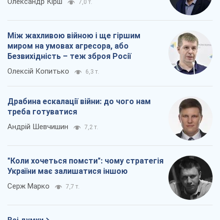
Олександр Кірш
7,0 т.
Між жахливою війною і ще гіршим
миром на умовах агресора, або
Безвихідність – теж зброя Росії
Олексій Копитько
6,3 т.
Драбина ескалації війни: до чого нам
треба готуватися
Андрій Шевчишин
7,2 т.
"Коли хочеться помсти": чому стратегія
України має залишатися іншою
Серж Марко
7,7 т.
Всі думки