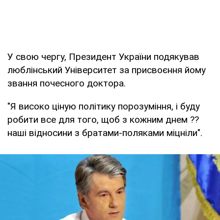
У свою чергу, Президент України подякував
люблінський Університет за присвоєння йому
звання почесного доктора.
"Я високо ціную політику порозуміння, і буду
робити все для того, щоб з кожним днем ??
наші відносини з братами-поляками міцніли".