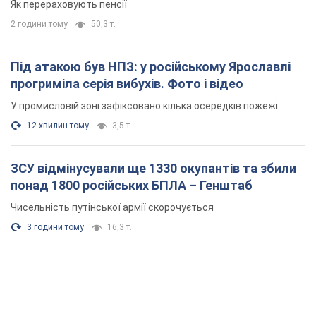
Як перераховують пенсії
2 години тому
50,3 т.
Під атакою був НПЗ: у російському Ярославлі
прогриміла серія вибухів. Фото і відео
У промисловій зоні зафіксовано кілька осередків пожежі
12 хвилин тому
3,5 т.
ЗСУ відмінусували ще 1330 окупантів та збили
понад 1800 російських БПЛА – Генштаб
Чисельність путінської армії скорочується
3 години тому
16,3 т.