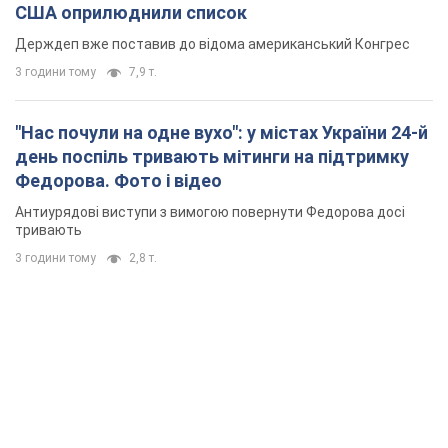
США оприлюднили список
Держдеп вже поставив до відома американський Конгрес
3 години тому
7,9 т.
"Нас почули на одне вухо": у містах України 24-й
день поспіль тривають мітинги на підтримку
Федорова. Фото і відео
Антиурядові виступи з вимогою повернути Федорова досі
тривають
3 години тому
2,8 т.