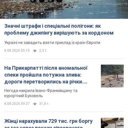
Значні штрафи і спеціальні полігони: як
проблему джипінгу вирішують за кордоном
Україні не завадить взяти приклад із країн Європи
8.08.2026 05:10
2,3 т.
На Прикарпатті після аномальної
спеки пройшла потужна злива:
дороги перетворились на річки.
Відео
Негода накрила Івано-Франківщину та
курортний Буковель
8.08.2026 09:27
31,8 т.
Жінці нарахували 729 тис. грн боргу
за газ через покази зіпсованого