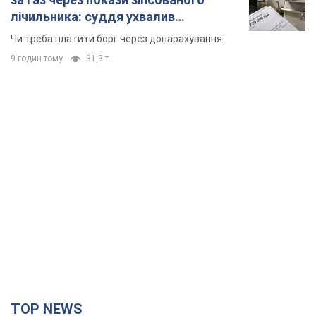
лічильника: суддя ухвалив
неочікуване рішення
Чи треба платити борг через донарахування
9 годин тому
31,3 т.
TOP NEWS