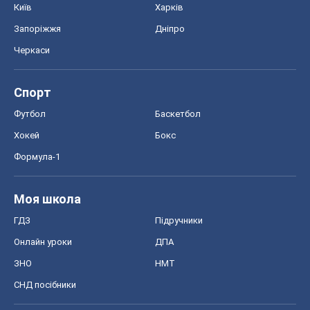
Київ
Харків
Запоріжжя
Дніпро
Черкаси
Спорт
Футбол
Баскетбол
Хокей
Бокс
Формула-1
Моя школа
ГДЗ
Підручники
Онлайн уроки
ДПА
ЗНО
НМТ
СНД посібники