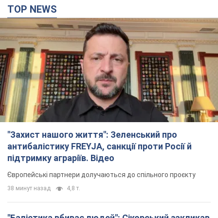
TOP NEWS
"Захист нашого життя": Зеленський про
антибалістику FREYJA, санкції проти Росії й
підтримку аграріїв. Відео
Європейські партнери долучаються до спільного проєкту
38 минут назад
4,8 т.
"Балістика вбиває людей": Сікорський закликав