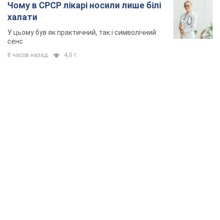
Чому в СРСР лікарі носили лише білі
халати
У цьому був як практичний, так і символічний
сенс
8 часов назад
4,0 т.