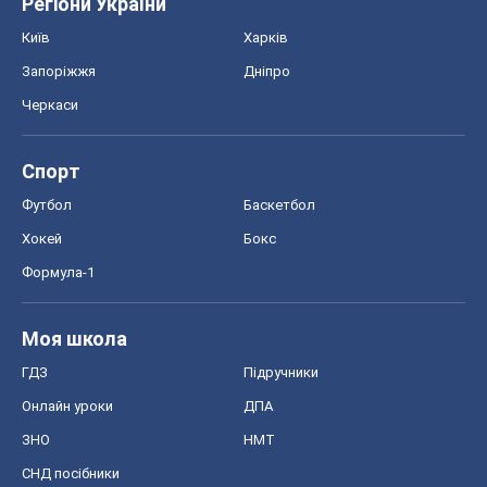
Регіони України
Київ
Харків
Запоріжжя
Дніпро
Черкаси
Спорт
Футбол
Баскетбол
Хокей
Бокс
Формула-1
Моя школа
ГДЗ
Підручники
Онлайн уроки
ДПА
ЗНО
НМТ
СНД посібники