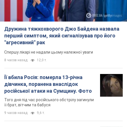
Дружина тяжкохворого Джо Байдена назвала
перший симптом, який сигналізував про його
"агресивний" рак
Спершу лікарі не надали цьому належної уваги
8 часов назад
12,0 т.
Її вбила Росія: померла 13-річна
дівчинка, поранена внаслідок
російської атаки на Сумщину. Фото
Того дня під час російського обстрілу загинули
її брат, вітчим та бабуся
9 часов назад
9,6 т.