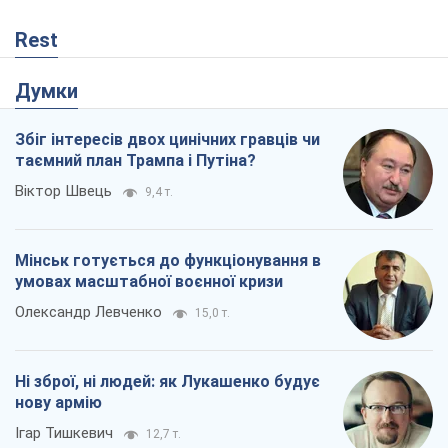
Rest
Думки
Збіг інтересів двох цинічних гравців чи
таємний план Трампа і Путіна?
Віктор Швець
9,4 т.
Мінськ готується до функціонування в
умовах масштабної воєнної кризи
Олександр Левченко
15,0 т.
Ні зброї, ні людей: як Лукашенко будує
нову армію
Ігар Тишкевич
12,7 т.