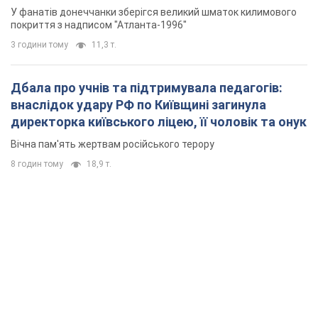
"золото" Олімпіади
У фанатів донеччанки зберігся великий шматок килимового
покриття з надписом "Атланта-1996"
3 години тому
11,3 т.
Дбала про учнів та підтримувала педагогів:
внаслідок удару РФ по Київщині загинула
директорка київського ліцею, її чоловік та онук
Вічна пам'ять жертвам російського терору
8 годин тому
18,9 т.