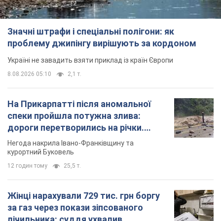
Значні штрафи і спеціальні полігони: як
проблему джипінгу вирішують за кордоном
Україні не завадить взяти приклад із країн Європи
8.08.2026 05:10
2,1 т.
На Прикарпатті після аномальної
спеки пройшла потужна злива:
дороги перетворились на річки.
Відео
Негода накрила Івано-Франківщину та
курортний Буковель
12 годин тому
25,5 т.
Жінці нарахували 729 тис. грн боргу
за газ через покази зіпсованого
лічильника: суддя ухвалив