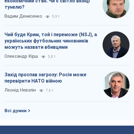
економічний стан. Чи є світло вкінці
тунелю?
Вадим Денисенко
5,9 т.
Чий буде Крим, той і переможе (NSJ), а
українських футбольних чиновників
можуть назвати вбивцями
Олександр Кірш
5,8 т.
Захід проспав загрозу: Росія може
перевірити НАТО війною
Леонід Невзлін
7,6 т.
Всі думки