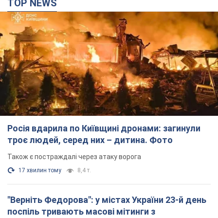
Росія вдарила по Київщині дронами: загинули
троє людей, серед них – дитина. Фото
Також є постраждалі через атаку ворога
17 хвилин тому
8,4 т.
"Верніть Федорова": у містах України 23-й день
поспіль тривають масові мітинги з
картонками. Фото і відео
Учасники акцій продовжують серію щоденних протестів
7 годин тому
2,6 т.
Сенат США схвалив законопроєкт Грема про
санкції проти Росії: що далі
Документ передбачає нові економічні обмеження