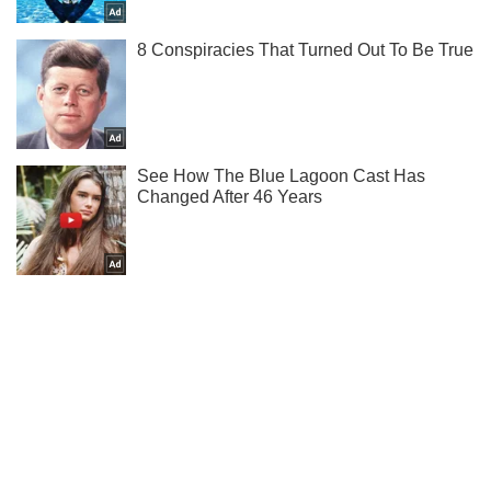
Не набридаємо! Тільки найважливіше - підписуйся на наш
Telegram-канал
Підписатись
Підписатись
(Архів) Політика
Кабмін визначився з...