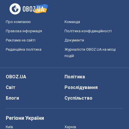
OBOZ.UA
Політика
Світ
Розслідування
Блоги
Суспільство
Регіони України
Київ
Харків
Запоріжжя
Дніпро
Черкаси
Спорт
Футбол
Баскетбол
Хокей
Бокс