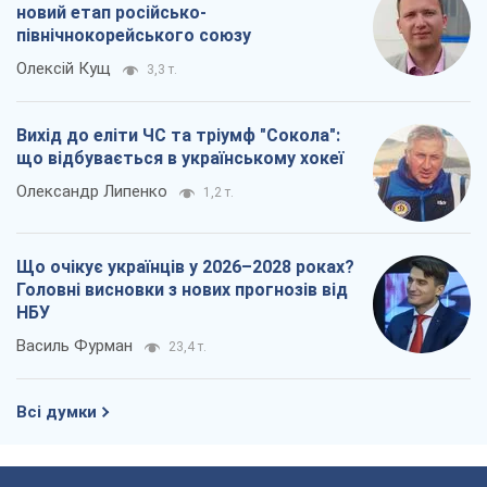
Що очікує українців у 2026–2028 роках?
Головні висновки з нових прогнозів від
НБУ
Василь Фурман
23,4 т.
Всі думки
Про компанію
Команда
Правова інформація
Політика конфіденційності
Реклама на сайті
Документи
Редакційна політика
Журналісти OBOZ.UA на місці
подій