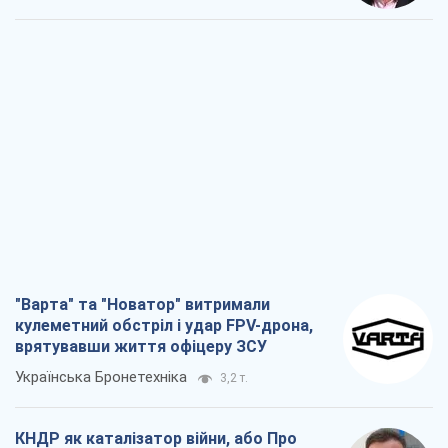
"Варта" та "Новатор" витримали
кулеметний обстріл і удар FPV-дрона,
врятувавши життя офіцеру ЗСУ
Українська Бронетехніка
3,2 т.
КНДР як каталізатор війни, або Про
новий етап російсько-
північнокорейського союзу
Олексій Кущ
3,3 т.
Вихід до еліти ЧС та тріумф "Сокола":
що відбувається в українському хокеї
Олександр Липенко
1,2 т.