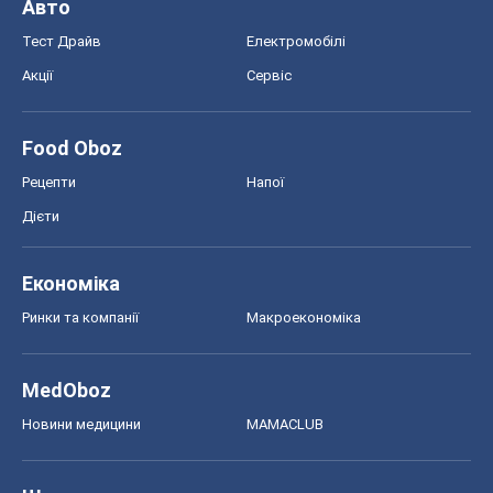
Економіка
Ринки та компанії
Макроекономіка
MedOboz
Новини медицини
MAMACLUB
Шоу
Афіша
Плітки
Краса
Мода
Жіночий журнал