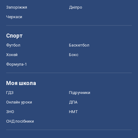
Формула-1
Моя школа
ГДЗ
Підручники
Онлайн уроки
ДПА
ЗНО
НМТ
СНД посібники
Авто
Тест Драйв
Електромобілі
Акції
Сервіс
Food Oboz
Рецепти
Напої
Дієти