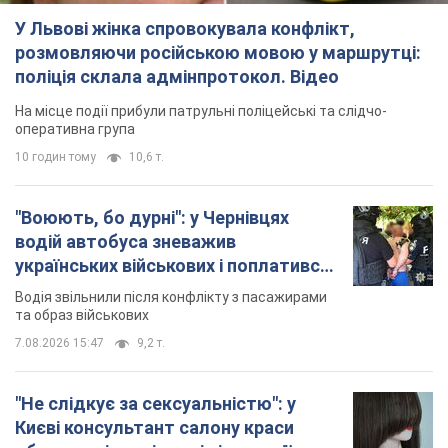
"Воюють, бо дурні": у Чернівцях
водій автобуса зневажив
українських військових і поплатився.
Відео
Водія звільнили після конфлікту з пасажирами
та образ військових
7.08.2026 15:47
9,2 т.
"Не слідкує за сексуальністю": у
Києві консультант салону краси
образив жінку після хімієтерапії,
розгорівся скандал. Фото
Працівник салону почав надавати оцінку
зовнішності жінки, сказавши, що вона носить
"чоловічу стрижку"
7 годин тому
16,6 т.