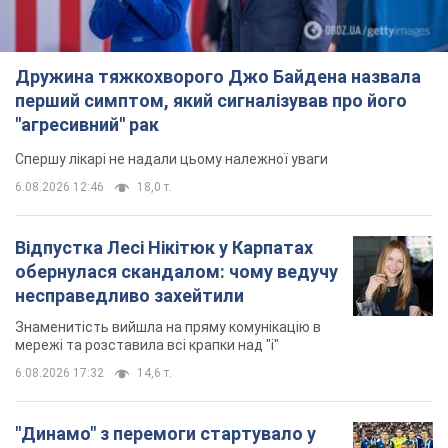
Дружина тяжкохворого Джо Байдена назвала
перший симптом, який сигналізував про його
"агресивний" рак
Спершу лікарі не надали цьому належної уваги
6.08.2026 12:46
18,0 т.
Відпустка Лесі Нікітюк у Карпатах
обернулася скандалом: чому ведучу
несправедливо захейтили
Знаменитість вийшла на пряму комунікацію в
мережі та розставила всі крапки над "і"
6.08.2026 17:32
14,6 т.
"Динамо" з перемоги стартувало у