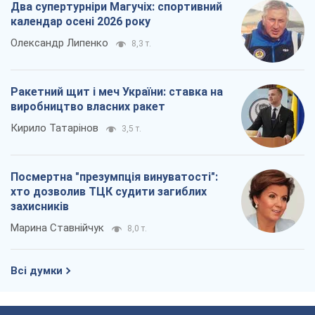
Два супертурніри Магучіх: спортивний
календар осені 2026 року
Олександр Липенко
8,3 т.
Ракетний щит і меч України: ставка на
виробництво власних ракет
Кирило Татарінов
3,5 т.
Посмертна "презумпція винуватості":
хто дозволив ТЦК судити загиблих
захисників
Марина Ставнійчук
8,0 т.
Всі думки