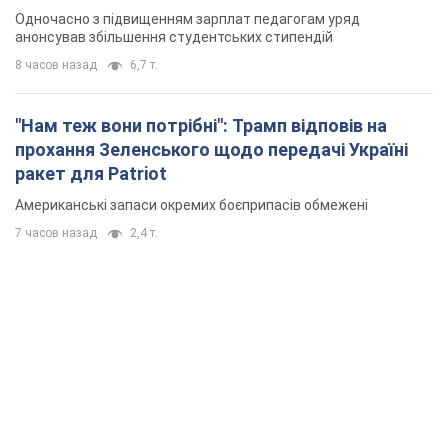
Одночасно з підвищенням зарплат педагогам уряд
анонсував збільшення студентських стипендій
8 часов назад
6,7 т.
"Нам теж вони потрібні": Трамп відповів на
прохання Зеленського щодо передачі Україні
ракет для Patriot
Американські запаси окремих боєприпасів обмежені
7 часов назад
2,4 т.