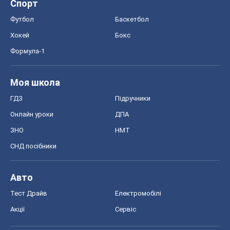
Спорт
Футбол
Баскетбол
Хокей
Бокс
Формула-1
Моя школа
ГДЗ
Підручники
Онлайн уроки
ДПА
ЗНО
НМТ
СНД посібники
Авто
Тест Драйв
Електромобілі
Акції
Сервіс