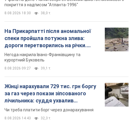
покриття з надписом "Атланта-1996"
8.08.2026 18:30
38,0 т.
На Прикарпатті після аномальної
спеки пройшла потужна злива:
дороги перетворились на річки.
Відео
Негода накрила Івано-Франківщину та
курортний Буковель
8.08.2026 09:27
39,1 т.
Жінці нарахували 729 тис. грн боргу
за газ через покази зіпсованого
лічильника: суддя ухвалив
неочікуване рішення
Чи треба платити борг через донарахування
8.08.2026 14:43
32,3 т.