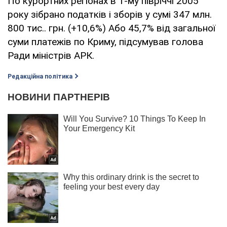
По курортних регіонах в 1-му півріччі 2005
року зібрано податків і зборів у сумі 347 млн.
800 тис.. грн. (+10,6%) Або 45,7% від загальної
суми платежів по Криму, підсумував голова
Ради міністрів АРК.
Редакційна політика