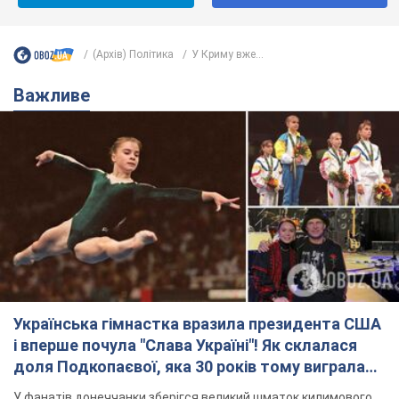
(Архів) Політика
У Криму вже...
Важливе
Українська гімнастка вразила президента США
і вперше почула "Слава Україні"! Як склалася
доля Подкопаєвої, яка 30 років тому виграла
"золото" Олімпіади
У фанатів донеччанки зберігся великий шматок килимового