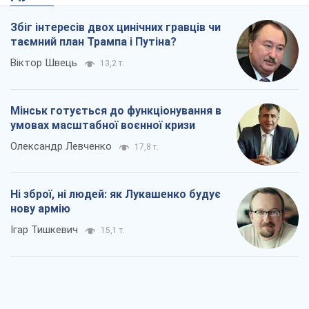
Збіг інтересів двох цинічних гравців чи
таємний план Трампа і Путіна?
Віктор Швець
13,2 т.
Мінськ готується до функціонування в
умовах масштабної воєнної кризи
Олександр Левченко
17,8 т.
Ні зброї, ні людей: як Лукашенко будує
нову армію
Ігар Тишкевич
15,1 т.