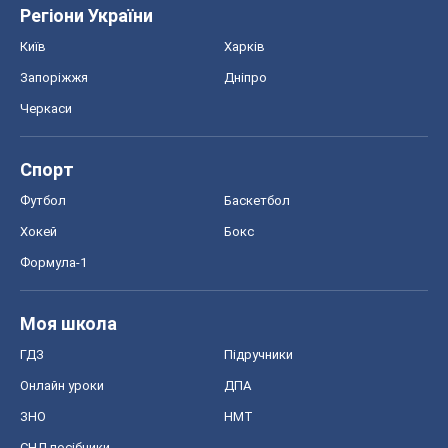
Регіони України
Київ
Харків
Запоріжжя
Дніпро
Черкаси
Спорт
Футбол
Баскетбол
Хокей
Бокс
Формула-1
Моя школа
ГДЗ
Підручники
Онлайн уроки
ДПА
ЗНО
НМТ
СНД посібники