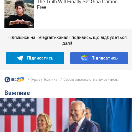
Підпишись на Telegram-канал і подивись, що відбудеться
далі!
Підписатись
Підписатись
(Архів) Політика
Сербів закликають відмовитися...
Важливе