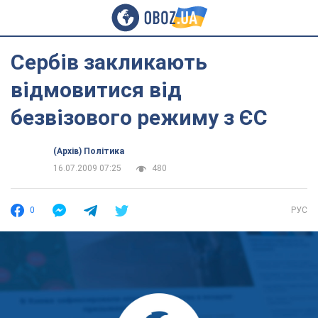
Сербів закликають
відмовитися від
безвізового режиму з ЄС
(Архів) Політика
16.07.2009 07:25
480
0
РУС