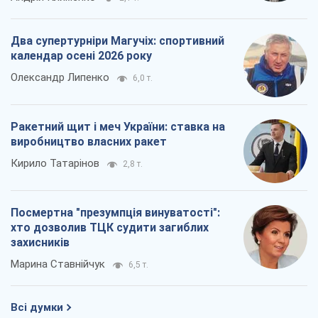
Два супертурніри Магучіх: спортивний
календар осені 2026 року
Олександр Липенко
6,0 т.
Ракетний щит і меч України: ставка на
виробництво власних ракет
Кирило Татарінов
2,8 т.
Посмертна "презумпція винуватості":
хто дозволив ТЦК судити загиблих
захисників
Марина Ставнійчук
6,5 т.
Всі думки