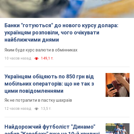
Банки "готуються" до нового курсу долара:
українцям розповіли, чого очікувати
найближчими днями
Яким буде курс валюти в обмінниках
10 часов назад
149,1 т.
Українцям обіцяють по 850 грн від
мобільних операторів: що не так з
цими повідомленнями
Як не потрапити в пастку шахраїв
12 часов назад
13,5 т.
Найдорожчий футболіст "Динамо"
забив "Карабаху" вже на 10-й хвилині