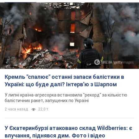
Кремль "спалює" останні запаси балістики в
Україні: що буде далі? Інтерв’ю з Шарпом
У липні країна-агресорка встановила "рекорд" за кількістю
балістичних ракет, запущених по Україні
2 часа назад
22,0 т.
У Єкатеринбурзі атаковано склад Wildberries: є
влучання, піднявся дим. Фото і відео