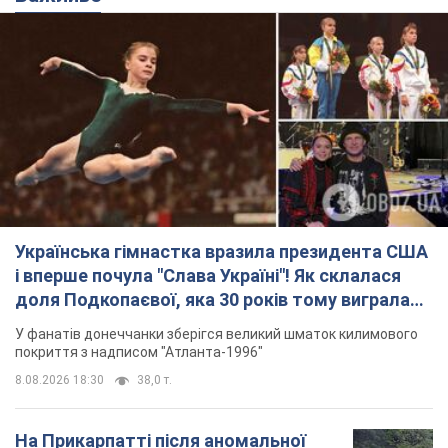
Українська гімнастка вразила президента США
і вперше почула "Слава Україні"! Як склалася
доля Подкопаєвої, яка 30 років тому виграла
"золото" Олімпіади
У фанатів донеччанки зберігся великий шматок килимового
покриття з надписом "Атланта-1996"
8.08.2026 18:30
38,0 т.
На Прикарпатті після аномальної