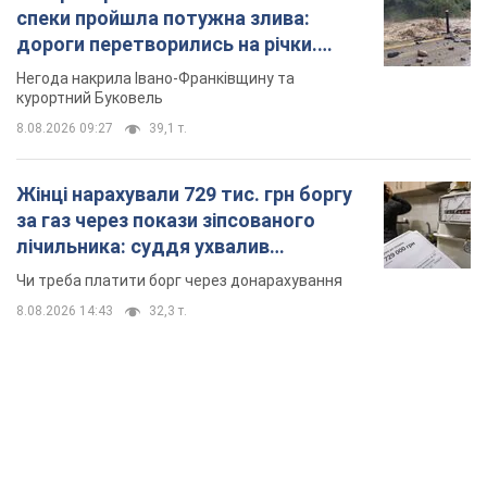
спеки пройшла потужна злива:
дороги перетворились на річки.
Відео
Негода накрила Івано-Франківщину та
курортний Буковель
8.08.2026 09:27
39,1 т.
Жінці нарахували 729 тис. грн боргу
за газ через покази зіпсованого
лічильника: суддя ухвалив
неочікуване рішення
Чи треба платити борг через донарахування
8.08.2026 14:43
32,3 т.