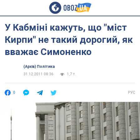
У Кабміні кажуть, що "міст
Кирпи" не такий дорогий, як
вважає Симоненко
(Архів) Політика
31.12.2011 08:36
1,7 т.
0
РУС