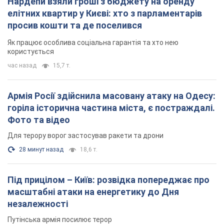
Нардепи взяли гроші з бюджету на оренду
елітних квартир у Києві: хто з парламентарів
просив кошти та де поселився
Як працює особлива соціальна гарантія та хто нею
користується
час назад
15,7 т.
Армія Росії здійснила масовану атаку на Одесу:
горіла історична частина міста, є постраждалі.
Фото та відео
Для терору ворог застосував ракети та дрони
28 минут назад
18,6 т.
Під прицілом – Київ: розвідка попереджає про
масштабні атаки на енергетику до Дня
незалежності
Путінська армія посилює терор