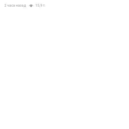
2 часа назад
15,9 т.