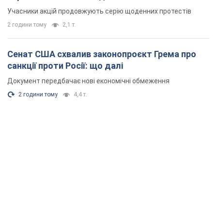
Учасники акцій продовжують серію щоденних протестів
2 години тому
2,1 т.
Сенат США схвалив законопроєкт Грема про
санкції проти Росії: що далі
Документ передбачає нові економічні обмеження
2 години тому
4,4 т.