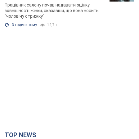
розгорівся скандал. Фото
Працівник салону почав надавати оцінку
зовнішності жінки, сказавши, що вона носить
"чоловічу стрижку"
3 години тому
12,7 т.
TOP NEWS