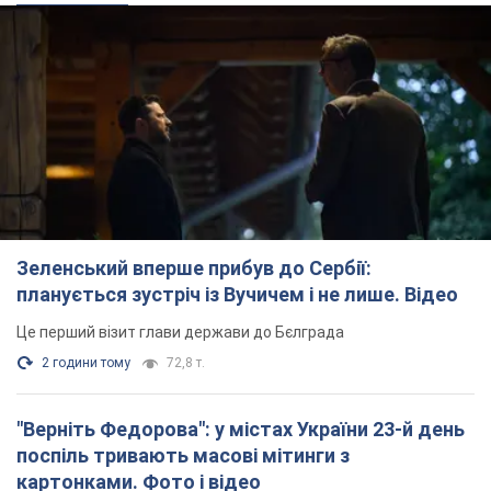
Зеленський вперше прибув до Сербії:
планується зустріч із Вучичем і не лише. Відео
Це перший візит глави держави до Бєлграда
2 години тому
72,8 т.
"Верніть Федорова": у містах України 23-й день
поспіль тривають масові мітинги з
картонками. Фото і відео