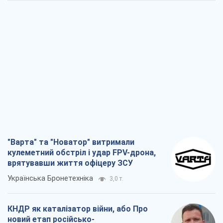
"Варта" та "Новатор" витримали
кулеметний обстріл і удар FPV-дрона,
врятувавши життя офіцеру ЗСУ
Українська Бронетехніка
3,0 т.
КНДР як каталізатор війни, або Про
новий етап російсько-