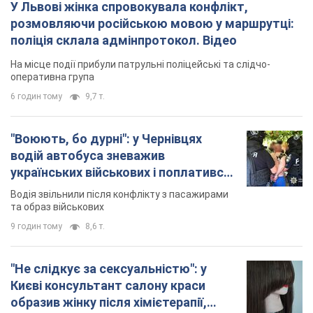
У Львові жінка спровокувала конфлікт,
розмовляючи російською мовою у маршрутці:
поліція склала адмінпротокол. Відео
На місце події прибули патрульні поліцейські та слідчо-
оперативна група
6 годин тому
9,7 т.
"Воюють, бо дурні": у Чернівцях
водій автобуса зневажив
українських військових і поплатився.
Відео
Водія звільнили після конфлікту з пасажирами
та образ військових
9 годин тому
8,6 т.
"Не слідкує за сексуальністю": у
Києві консультант салону краси
образив жінку після хімієтерапії,