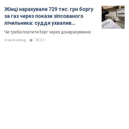
Жінці нарахували 729 тис. грн боргу
за газ через покази зіпсованого
лічильника: суддя ухвалив
неочікуване рішення
Чи треба платити борг через донарахування
4 часа назад
30,5 т.