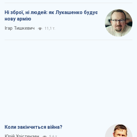
Ні зброї, ні людей: як Лукашенко будує
нову армію
Ігар Тишкевич
11,1 т.
Коли закінчиться війна?
Юрій Хрістензен
5,6 т.