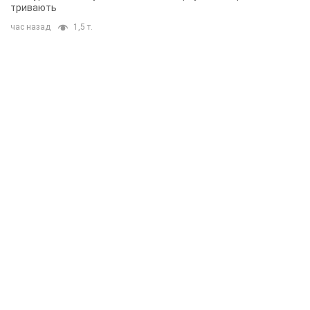
тривають
час назад
1,5 т.