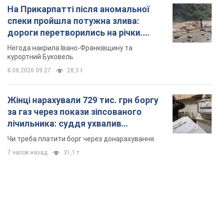
На Прикарпатті після аномальної
спеки пройшла потужна злива:
дороги перетворились на річки.
Відео
Негода накрила Івано-Франківщину та
курортний Буковель
8.08.2026 09:27
28,3 т.
Жінці нарахували 729 тис. грн боргу
за газ через покази зіпсованого
лічильника: суддя ухвалив
неочікуване рішення
Чи треба платити борг через донарахування
7 часов назад
31,1 т.