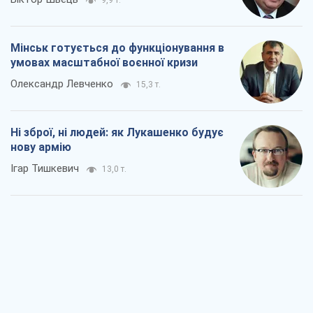
9,9 т.
Мінськ готується до функціонування в
умовах масштабної воєнної кризи
Олександр Левченко
15,3 т.
Ні зброї, ні людей: як Лукашенко будує
нову армію
Ігар Тишкевич
13,0 т.