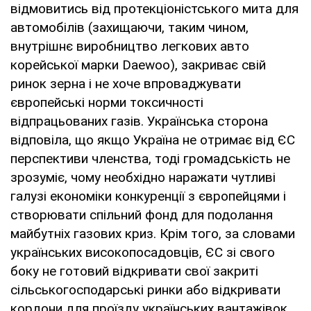
відмовитись від протекціоністського мита для
автомобілів (захищаючи, таким чином,
внутрішнє виробництво легкових авто
корейської марки Daewoo), закриває свій
ринок зерна і не хоче впроваджувати
європейські норми токсичності
відпрацьованих газів. Українська сторона
відповіла, що якщо Україна не отримає від ЄС
перспективи членства, тоді громадськість не
зрозуміє, чому необхідно наражати чутливі
галузі економіки конкуренції з європейцями і
створювати спільний фонд для подолання
майбутніх газових криз. Крім того, за словами
українських високопосадовців, ЄС зі свого
боку не готовий відкривати свої закриті
сільськогосподарські ринки або відкривати
кордони для проїзду українських вантажівок