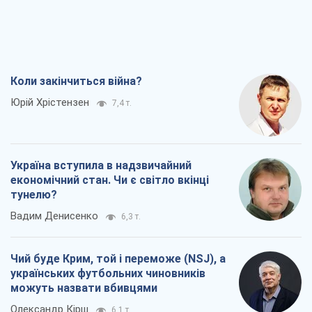
Коли закінчиться війна?
Юрій Хрістензен
7,4 т.
Україна вступила в надзвичайний
економічний стан. Чи є світло вкінці
тунелю?
Вадим Денисенко
6,3 т.
Чий буде Крим, той і переможе (NSJ), а
українських футбольних чиновників
можуть назвати вбивцями
Олександр Кірш
6,1 т.