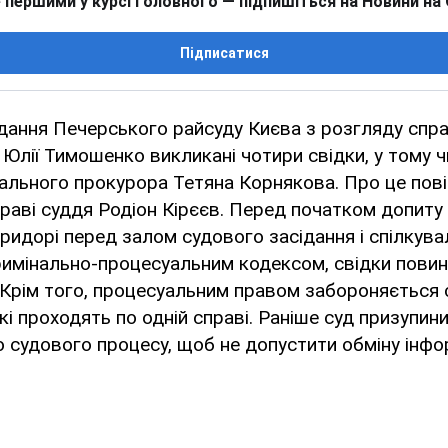
 першими у курсі головного — підпишіться на Новини на
Підписатися
ідання Печерського райсуду Києва з розгляду спра
и Юлії Тимошенко викликані чотири свідки, у тому 
рального прокурора Тетяна Корнякова. Про це пов
раві суддя Родіон Кірєєв. Перед початком допиту в
ридорі перед залом судового засідання і спілкува
Кримінально-процесуальним кодексом, свідки повин
. Крім того, процесуальним правом забороняється 
кі проходять по одній справі. Раніше суд призупин
 судового процесу, щоб не допустити обміну інф