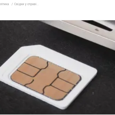
олітика
Свідки у справі...