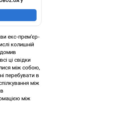
 OBOZ.UA у
ви екс-прем'єр-
числі колишній
ідомив
сі ці свідки
лися між собою,
ні перебувати в
спілкування між
ив
ормацією між