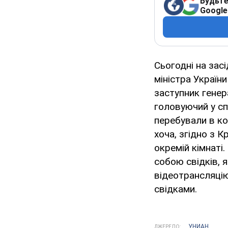
Будьте
Google
Сьогодні на зас
міністра Україн
заступник гене
головуючий у сп
перебували в ко
хоча, згідно з 
окремій кімнаті
собою свідків, я
відеотрансляцію
свідками.
УНИАН
ДЖЕРЕЛО: