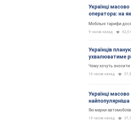
Українці масово
оператора: на я
Мобільні тарифи дося
9 часов назад
62,0 т
Українців планую
ухвалюватиме рі
Чому хочуть зносити 
10 часов назад
57,5
Українці масово 
найпопулярніша
Які марки автомобілі
10 часов назад
37,1