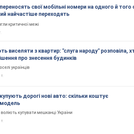
 переносять свої мобільні номери на одного й того
кий найчастіше переходять
гли критичної межі
.
ть виселяти з квартир: "слуга народу" розповіла, х
шення про знесення будинків
оселі українців
 т.
купують дорогі нові авто: скільки коштує
 модель
в воліють купувати мешканці України
 т.