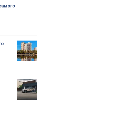
 самого
то