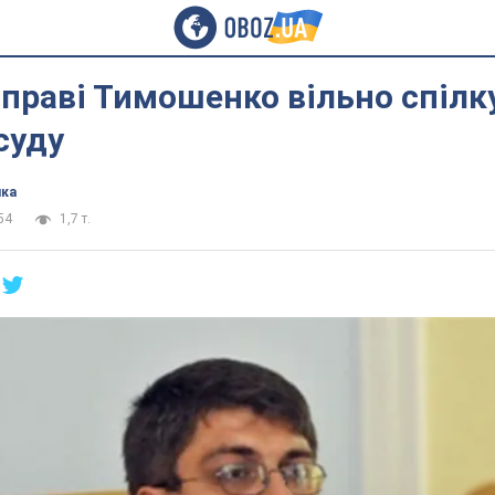
справі Тимошенко вільно спілк
суду
ика
54
1,7 т.