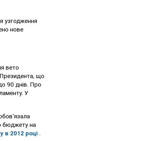
ля узгодження
ено нове
ня вето
 Президента, що
до 90 днів. Про
ламенту. У
обов'язала
о бюджету на
у в 2012 році
.