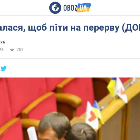
алася, щоб піти на перерву (
ика
23
759