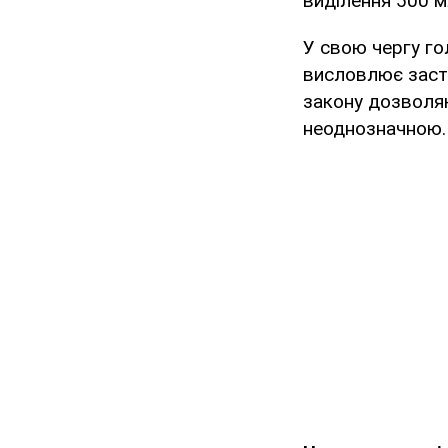
виділення 500 м
У свою чергу го
висловлює заст
закону дозволяю
неоднозначною. 