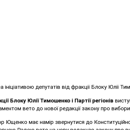
за ініціативою депутатів від фракції Блоку Юлії Ти
ції Блоку Юлії Тимошенко і Партії регіонів
висту
ментом вето до нової редакції закону про вибор
р Ющенко має намір звернутися до Конституційног
овною Радою вето на нову редакцію закону про в