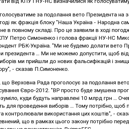
ати від КПУ і НУ-НС визначилися як голосуватиму
 голосуватиме за подолання вето Президента на з
тоді як фракція блоку "Наша Україна - Народна с
 не в повному складі. Про це заявили в ході погод
 КПУ Петро Симоненко і голова фракції НУ-НС Мик
ондент РБК-Україна. "Ми не будемо долати вето П
и президента ... Ми не можемо допустити, щоб від
иборів ми прийшли до нових фальсифікацій і зни
ру", - сказав П.Симоненко.
, що Верховна Рада проголосує за подолання вет
сування Євро-2012. "ВР просто буде змушена про
уміло, куди будуть направлені 10 млрд грн ... Оче
ь для проведення виборів ... Тому потрібно, щоб 
а контролювали використання цих коштів", - сказа
внений, що в рамках цього закону потрібно пере