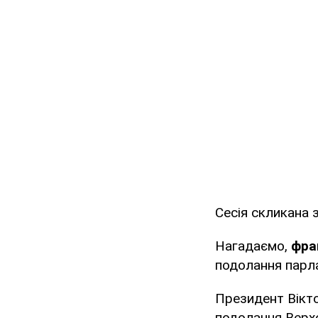
Сесія скликана 
Нагадаємо,
фрак
подолання парла
Президент Вікто
подолання Верх