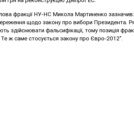
лн грн на реконструкцію ДніпроГЕС.
лова фракції НУ-НС Микола Мартиненко зазначив:
ереження щодо закону про вибори Президента. Р
ть здійснювати фальсифікації, тому позиція фракц
Те ж саме стосується закону про Євро-2012".