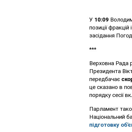
У
10:09
Володими
позиції фракцій
засідання Погод
***
Верховна Рада р
Президента Вікт
передбачає
ско
це сказано в по
порядку сесії вк
Парламент тако
Національний б
підготовку об'