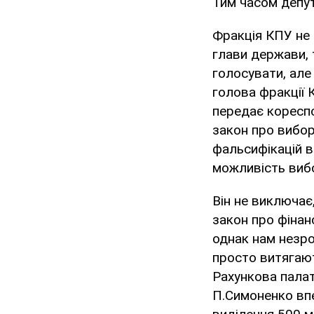
Тим часом депут
Фракція КПУ не
глави держави, 
голосувати, але
голова фракції
передає коресп
закон про вибор
фальсифікацій в
можливість вибо
Він не виключає
закон про фінан
однак нам незроз
просто витягают
Рахункова палат
П.Симоненко впе