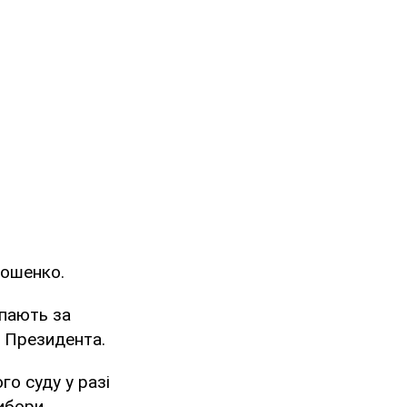
мошенко.
пають за
и Президента.
о суду у разі
ибори