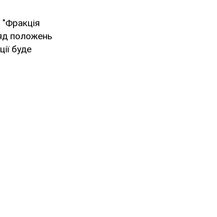
 "Фракція
яд положень
ії буде