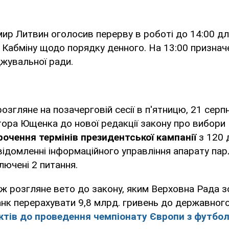
р Литвин оголосив перерву в роботі до 14:00 д
 і Кабміну щодо порядку денного. На 13:00 признач
жувальної ради.
озгляне на позачерговій сесії в п'ятницю, 21 серп
ора Ющенка до нової редакції закону про вибори
рочення термінів президентської кампанії
з 120 
відомленні інформаційного управління апарату пар
лючені 2 питання.
ж розгляне вето до закону, яким Верховна Рада з
анк перерахувати 9,8 млрд. гривень до державног
єктів до проведення чемпіонату Європи з футбол