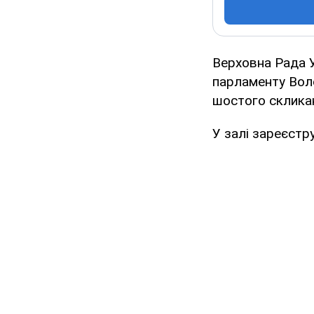
Верховна Рада У
парламенту Воло
шостого скликан
У залі зареєстр