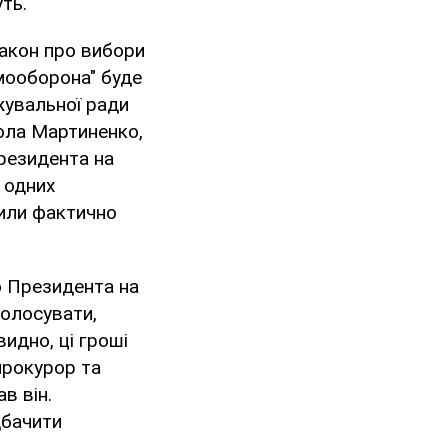
ть.
акон про вибори
амооборона" буде
жувальної ради
ола Мартиненко,
резидента на
 одних
щили фактично
о Президента на
голосувати,
видно, ці гроші
прокурор та
в він.
дбачити