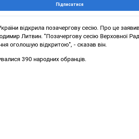
Підписатися
країни відкрила позачергову сесію. Про це заяви
димир Литвин. "Позачергову сесію Верховної Рад
ня оголошую відкритою", - сказав він.
увалися 390 народних обранців.