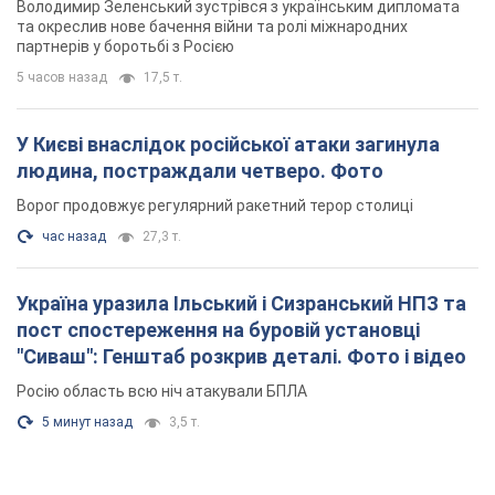
Володимир Зеленський зустрівся з українським дипломата
та окреслив нове бачення війни та ролі міжнародних
партнерів у боротьбі з Росією
5 часов назад
17,5 т.
У Києві внаслідок російської атаки загинула
людина, постраждали четверо. Фото
Ворог продовжує регулярний ракетний терор столиці
час назад
27,3 т.
Україна уразила Ільський і Сизранський НПЗ та
пост спостереження на буровій установці
"Сиваш": Генштаб розкрив деталі. Фото і відео
Росію область всю ніч атакували БПЛА
5 минут назад
3,5 т.