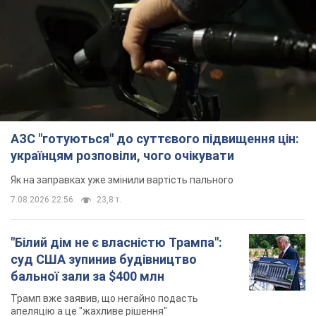
АЗС "готуються" до суттєвого підвищення цін:
українцям розповіли, чого очікувати
Як на заправках уже змінили вартість пального
7.08.2026 22:56
23,8 т.
"Білий дім не є власністю Трампа":
суд США зупинив будівництво
бальної зали за $400 млн
Трамп вже заявив, що негайно подасть
апеляцію а це "жахливе рішення"