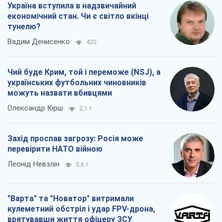
Україна вступила в надзвичайний
економічний стан. Чи є світло вкінці
тунелю?
Вадим Денисенко
420
Чий буде Крим, той і переможе (NSJ), а
українських футбольних чиновників
можуть назвати вбивцями
Олександр Кірш
2,1 т.
Захід проспав загрозу: Росія може
перевірити НАТО війною
Леонід Невзлін
5,6 т.
"Варта" та "Новатор" витримали
кулеметний обстріл і удар FPV-дрона,
врятувавши життя офіцеру ЗСУ