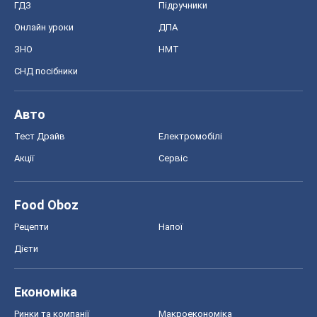
ГДЗ
Підручники
Онлайн уроки
ДПА
ЗНО
НМТ
СНД посібники
Авто
Тест Драйв
Електромобілі
Акції
Сервіс
Food Oboz
Рецепти
Напої
Дієти
Економіка
Ринки та компанії
Макроекономіка