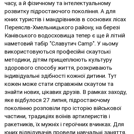
часу, а й фізичному та інтелектуальному
розвитку підростаючого покоління. А для
юних туристів і мандрівників в соснових лісах
Переяслв-Хмельницького району, на березі
Канівського водосховища тепер є ще й літній
наметовий табір "Славутич Camp". У ньому
використовуються професійні скаутські
методики, дітям прищеплюють культуру
здорового способу життя, розкривають
індивідуальні здібності кожної дитини. Тут
кожен може стати справжнім скаутом та
знайти нових, цікавих друзів. В рамках заходу,
яке відбулося 27 липня, підростаючому
поколінню розповіли про історію військової
частини, традиціях воїнів артилеристів і
ракетників, їх мужніх і героїчних вчинках. Для
юних відвідувачів провели навчальні заняття,